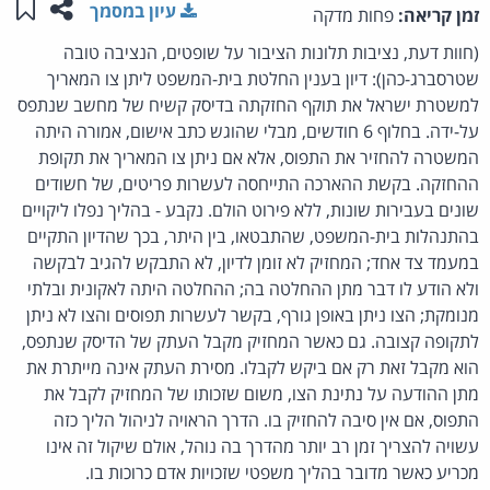
שתפו ע
שמו
עיון במסמך
זמן קריאה:
פחות מדקה
(חוות דעת, נציבות תלונות הציבור על שופטים, הנציבה טובה
שטרסברג-כהן): דיון בענין החלטת בית-המשפט ליתן צו המאריך
למשטרת ישראל את תוקף החזקתה בדיסק קשיח של מחשב שנתפס
על-ידה. בחלוף 6 חודשים, מבלי שהוגש כתב אישום, אמורה היתה
המשטרה להחזיר את התפוס, אלא אם ניתן צו המאריך את תקופת
ההחזקה. בקשת ההארכה התייחסה לעשרות פריטים, של חשודים
שונים בעבירות שונות, ללא פירוט הולם. נקבע - בהליך נפלו ליקויים
בהתנהלות בית-המשפט, שהתבטאו, בין היתר, בכך שהדיון התקיים
במעמד צד אחד; המחזיק לא זומן לדיון, לא התבקש להגיב לבקשה
ולא הודע לו דבר מתן ההחלטה בה; ההחלטה היתה לאקונית ובלתי
מנומקת; הצו ניתן באופן גורף, בקשר לעשרות תפוסים והצו לא ניתן
לתקופה קצובה. גם כאשר המחזיק מקבל העתק של הדיסק שנתפס,
הוא מקבל זאת רק אם ביקש לקבלו. מסירת העתק אינה מייתרת את
מתן ההודעה על נתינת הצו, משום שזכותו של המחזיק לקבל את
התפוס, אם אין סיבה להחזיק בו. הדרך הראויה לניהול הליך כזה
עשויה להצריך זמן רב יותר מהדרך בה נוהל, אולם שיקול זה אינו
מכריע כאשר מדובר בהליך משפטי שזכויות אדם כרוכות בו.