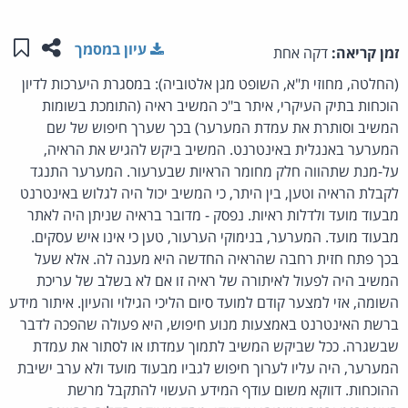
שתפו ע
שמו
עיון במסמך
זמן קריאה:
דקה אחת
(החלטה, מחוזי ת"א, השופט מגן אלטוביה): במסגרת היערכות לדיון
הוכחות בתיק העיקרי, איתר ב"כ המשיב ראיה (התומכת בשומות
המשיב וסותרת את עמדת המערער) בכך שערך חיפוש של שם
המערער באנגלית באינטרנט. המשיב ביקש להגיש את הראיה,
על-מנת שתהווה חלק מחומר הראיות שבערעור. המערער התנגד
לקבלת הראיה וטען, בין היתר, כי המשיב יכול היה לגלוש באינטרנט
מבעוד מועד ולדלות ראיות. נפסק - מדובר בראיה שניתן היה לאתר
מבעוד מועד. המערער, בנימוקי הערעור, טען כי אינו איש עסקים.
בכך פתח חזית רחבה שהראיה החדשה היא מענה לה. אלא שעל
המשיב היה לפעול לאיתורה של ראיה זו אם לא בשלב של עריכת
השומה, אזי למצער קודם למועד סיום הליכי הגילוי והעיון. איתור מידע
ברשת האינטרנט באמצעות מנוע חיפוש, היא פעולה שהפכה לדבר
שבשגרה. ככל שביקש המשיב לתמוך עמדתו או לסתור את עמדת
המערער, היה עליו לערוך חיפוש לגביו מבעוד מועד ולא ערב ישיבת
ההוכחות. דווקא משום עודף המידע העשוי להתקבל מרשת