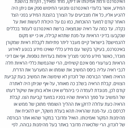
האינטרנט ורמת אמינותו או דיוקו, מחד ומאידך, הקלות בהשגת
המידע, אשר בלעדי האינטרנט ומנועי החיפוש ספק אם ניתן היה
להגיע אליו, כל אלו מצביעים על הצורך בהצגת המידע בפני הצד
האחר קודם למועד ההוכחות, כמו גם על היכולת לעשות זאת על
נקלה. עד כמה על ראיה שנמצאה ברשת האינטרנט לעמוד בכללים
שנקבעו בדיני הראיות על-מנת שתהא קבילה, או כי יש מקום
להגמישם? בישראל קיים מעבר ליתר פתיחות לקבלת ראיות שמקורן
באינטרנט, בעיקר בקשר עם מידע כללי שאינו מידע בנוגע לאירוע
מוגדר, כאשר מידע פרטני מצריך אימות בעדויות נוספות. אף אם דיני
הראיות בערעורי מס אינם קשיחים, הרי שהגמשת כללי הראיות חלה
לגבי ראיה עליה ביסס המשיב את שומתו או המערער את הדו"ח.
הראיה מאתר הבורסה של לונדון לא שימשה את המשיב בעת קביעת
הצווים. קבלת הראיה בשלב כה מאוחר, על-אף שניתן היה לאתרה
קודם לכן, מנוגדת לעמדה כי ביהמ"ש אינו אלא בוחן את שיקול דעתו
של המשיב על סמך הראיות שהיו בפניו במועד קביעת הצו. קבלת
הראיה כעת עלולה לרוקן את ההליך השומתי מתוכן של ממש או
לכרסם בו. על-מנת שהראיה תהא בעלת משקל, יש להוכיח את
מהימנות המקור ואמינותו. הואיל ומדובר במקור שהוא אתר הבורסה
של לונדון, הרי שלכאורה מדובר באתר בעל מהימנות גבוהה. לפי