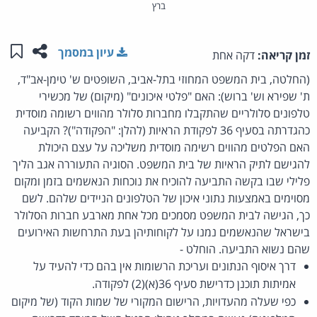
ברץ
שתפו ע
שמו
עיון במסמך
זמן קריאה:
דקה אחת
(החלטה, בית המשפט המחוזי בתל-אביב, השופטים ש' טימן-אב"ד,
ת' שפירא וש' ברוש): האם "פלטי איכונים" (מיקום) של מכשירי
טלפונים סלולריים שהתקבלו מחברות סלולר מהווים רשומה מוסדית
כהגדרתה בסעיף 36 לפקודת הראיות (להלן: "הפקודה")? הקביעה
האם הפלטים מהווים רשימה מוסדית משליכה על עצם היכולת
להגישם לתיק הראיות של בית המשפט. הסוגיה התעוררה אגב הליך
פלילי שבו בקשה התביעה להוכיח את נוכחות הנאשמים בזמן ומקום
מסוימים באמצעות נתוני איכון של הטלפונים הניידים שלהם. לשם
כך, הגישה לבית המשפט מסמכים מכל אחת מארבע חברות הסלולר
בישראל שהנאשמים נמנו על לקוחותיהן בעת התרחשות האירועים
שהם נשוא התביעה. הוחלט -
דרך איסוף הנתונים ועריכת הרשומות אין בהם כדי להעיד על
אמיתות תוכנן כדרישת סעיף 36(א)(2) לפקודה.
כפי שעלה מהעדויות, הרישום המקורי של שמות הקוד (של מיקום