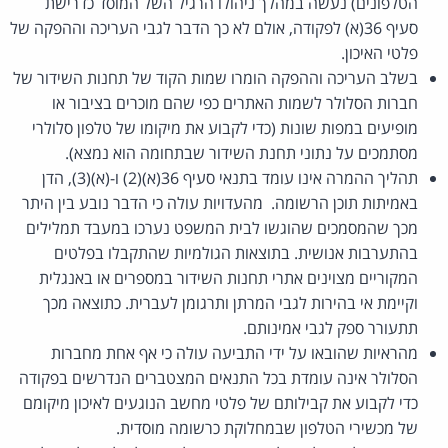
הטלפונים) נעשה במהלך ניהולו הרגיל השל המוסד כדרישת
סעיף 36(א) לפקודה, אולם לא כך הדבר לגבי העריכה וההפקה של
פלטי האיכון.
בשלב העריכה וההפקה הומרו שמות הקוד של תחנות השידור של
חברות הסלולר לשמות האתרים כפי שהם מוכרים בציבור או
מופיעים במפות שונות (כדי לקבוע את מיקומו של טלפון סלולרי
מסתמכים על נתוני תחנת השידור שבתחומה הוא נמצא).
תהליך ההמרה אינו עומד בתנאי סעיף 36(א)(2) ו-(א)(3), הדן
באמיתות תוכן הרשומה. מהעדויות עולה כי הדבר נובע בין היתר
מכך שהמסמכים שהוגשו לבית המשפט נערכו במעבד תמלילים
בהתערבות אנושית. בתוצאות הגולמיות שהתקבלו בפלטים
המקוריים מצוינים אתרי תחנות השידור במספרים או באנגלית
וקיימת אי בהירות לגבי המרתן ותרגומן לעברית. כתוצאה מכך
תתעורר ספק לגבי אמינותם.
מהראיות שהובאו על ידי התביעה עולה כי אף אחת מחברות
הסלולר אינה עומדת בכל התנאים המצטברים הנדרשים בפקודה
כדי לקבוע את קבילותם של פלטי מחשב הנוגעים לאיכון מיקומם
של מכשירי הטלפון שבמחלוקת כרשומה מוסדית.