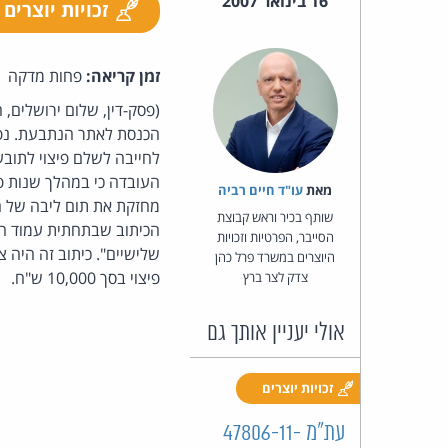
16 בינואר 2007
זכויות יוצרים
זמן קריאה:
פחות מדקה
(פסק-דין, שלום ירושלים
לחייבה לשלם פיצוי לתובע
העובדה כי במהלך שנות פ
מאת‏
עו"ד חיים רביה
מחזקת את תום ליבה של הנ
שותף בכיר וראש קבוצת
הכיתוב שבתחתית עמוד האי
הסייבר, הפרטיות וזכויות
שלישיים". כיתוב זה היה 
היוצרים במשרד פרל כהן
פיצוי בסך 10,000 ש"ח.
צדק לצר ברץ
אולי יעניין אותך גם
זכויות יוצרים
עת"מ 47806-11-