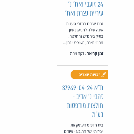
24 זועבי ואח' נ'
עיריית נצרת ואח'
זכות יוצרים בכתבי טענות
אינה עילה למניעת עיון
בתיק ביהמ"ש (החלטה,
מחוזי נצרת, השופט יונתן ...
זמן קריאה:
דקה אחת
זכויות יוצרים
ת"א 37969-04-24
זהבי נ' אדיב -
חולצות מודפסות
בע"מ
בית הדפוס העתיק את
יצירותיו של התובע - איורים