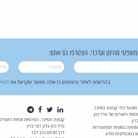
 משפטי מהימן ועדכני. הצטרפו גם אתם:
סיסמה
*
סיסמה
בהרשמה לאתר ובשימוש בו אתה מאשר שקראת את
תנאי
law.co.il מופעל בידי קבוצת הסייבר,
לינקדאין
טוויטר
פייסבוק
טלגרם
כויות היוצרים של פרל כהן
קבוצת הסייבר, הפרטיות וזכויות היוצרים
רץ.
פרל כהן צדק לצר ברץ
תמחה בסוגיות המתעוררות
דרך מנחם בגין 121
 בטכנולוגיות מידע