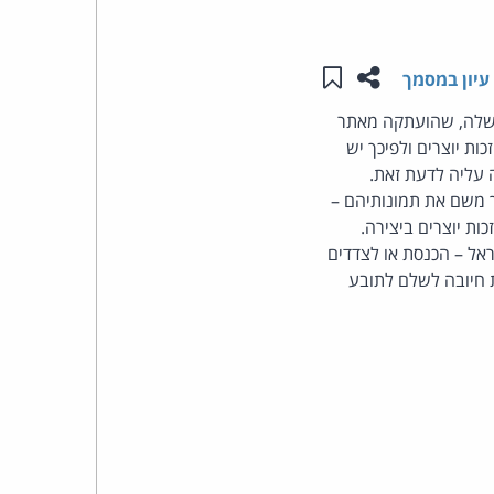
העומד
שתפו עמוד זה
שמור ב"תכנים שלי"
עיון במסמך
בראש
ממשלה, שהועתקה מאתר
 – הנתבעת לא נהנית מהגנת המפר התמים הקבועה בסעיף 8 לחוק זכות יוצרים ולפיכך יש
קבוצת
 עליה לדעת זאת.
האינטרנט,
 משם את תמונותיהם –
ת יוצרים ביצירה.
הסייבר
אל – הכנסת או לצדדים
ת חיובה לשלם לתובע
וזכויות
היוצרים
של
פרל