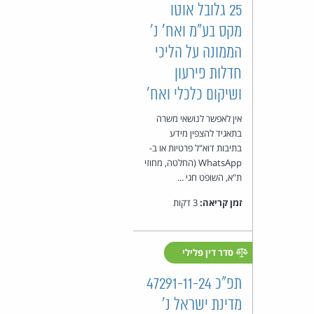
25 גלובל אוטו
מקס בע״מ ואח' נ'
הממונה על הליכי
חדלות פירעון
ושיקום כלכלי ואח'
אין לאפשר לנושאי משרה
בתאגיד להצפין מידע
בתיבות דוא"ל פרטיות או ב-
WhatsApp (החלטה, מחוזי
ת"א, השופט חגי ...
זמן קריאה:
3 דקות
סדר דין פלילי
תפ"כ 47291-11-24
מדינת ישראל נ'