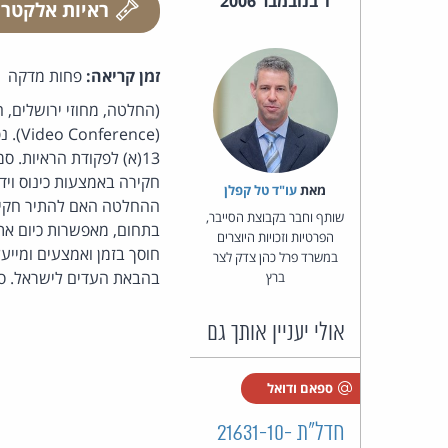
1 בנובמבר 2006
ראיות אלקטרו
זמן קריאה:
פחות מדקה
(החלטה, מחוזי ירושלים, 
(nce
13(א) לפקודת הראיות. 
חקירה באמצעות כינוס וי
מאת‏
עו"ד טל קפלן
ההחלטה האם להתיר חקירת
שותף וחבר בקבוצת הסייבר,
בתחום, מאפשרות כיום את
הפרטיות וזכויות היוצרים
חוסך בזמן ואמצעים ומייעל
במשרד פרל כהן צדק לצר
בהבאת העדים לישראל. סי
ברץ
אולי יעניין אותך גם
ספאם ודואל
חדל"ת 21631-10-