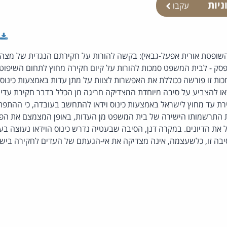
ניות
עקבו
השופטת אורית אפעל-גבאי): בקשה להורות על חקירתם הנגדית של מצהיר
Video Confere). נפסק - לבית המשפט סמכות להורות על קיום חקירה מחוץ לתחום השי
סמכות זו פורשה ככוללת את האפשרות לצוות על מתן עדות באמצעות כינוס
דאו להצביע על סיבה מיוחדת המצדיקה חריגה מן הכלל בדבר חקירת עד
 עד מחוץ לישראל באמצעות כינוס וידאו להתחשב בעובדה, כי ההתפתחו
 התרשמותו הישירה של בית המשפט מן העדות, באופן המצמצם את הפגיע
 את הדיונים. במקרה דנן, הסיבה שבעטיה נדרש כינוס הוידאו נעוצה בעל
בה זו, כלשעצמה, אינה מצדיקה את אי-הגעתם של העדים לחקירה ביש