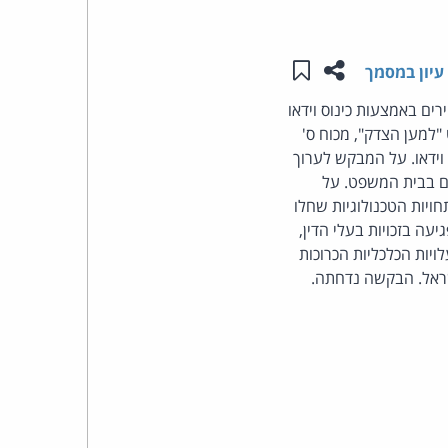
העומד
שתפו עמוד זה
שמור ב"תכנים שלי"
עיון במסמך
בראש
ים באמצעות כינוס וידאו
פוט "למען הצדק", מכוח ס'
קבוצת
 וידאו. על המבקש לערוך
האינטרנט,
ים בבית המשפט. על
יות הטכנולוגיות שחלו
הסייבר
ה בזכויות בעלי הדין,
ויות הכלכליות הכרוכות
וזכויות
ראל. הבקשה נדחתה.
היוצרים
של
פרל