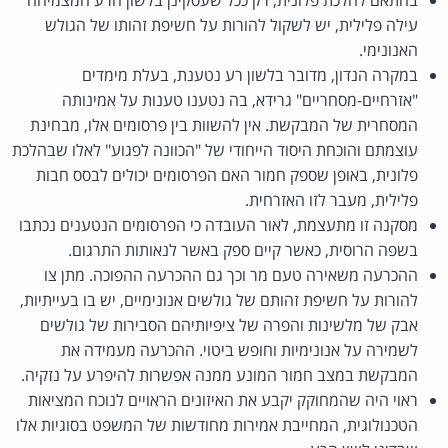
עילה פלילית, יש לשקול להורות על חשיפת זהותו של הגולש
האנונימי.
במקרה הנדון, מדובר בלשון רע נטענת, בעלת מימדים
"אזרחיים-מסחריים" גרידא, בה נטענו טענות על אמינותה
המסחרית של המבקשת. אין להשוות בין פרסומים אלו, מבחינת
עוצמתם והוכחת היסוד הייחודי של "הכוונה לפגוע" לאלו שבהלכת
פלונית, באופן שספק חמור האם הפרסומים יכולים לבסס חבות
פלילית, מעבר לזו האזרחית.
מסקנה זו מתעצמת, לאור העובדה כי הפרסומים הנטענים נכתבו
בשפה הרוסית, כאשר קיים ספק באשר לנאותות התרגום.
ההכרעה משאירה טעם מר וכך גם ההכרעה ההפוכה. מתן צו
להורות על חשיפת זהותם של גולשים אנונימיים, יש בו בעייתיות,
אבק של מלשינות והפרה של ציפיותיהם הסבירות של גולשים
לשמירה על אנונימיות וחופש ביטוי. ההכרעה מעמידה את
המבקשת במצב חמור המונע ממנה אפשרות להיפרע על נזקיה.
ראוי היה שהמחוקק יקבע את האיזונים הראויים לנוכח המציאות
הטכנולוגית, המחייבת אמירות מחודשות של המשפט בסוגיות אלו