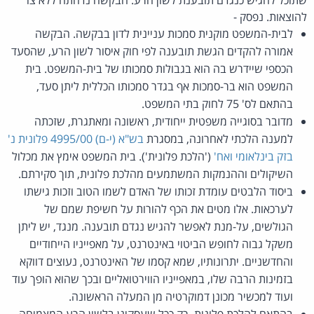
להוצאות. נפסק -
לבית-המשפט מוקנית סמכות עניינית לדון בבקשה. הבקשה
אמורה להקדים הגשת תובענה לפי חוק איסור לשון הרע, שהסעד
הכספי שיידרש בה הוא בגבולות סמכותו של בית-המשפט. בית
המשפט הוא בר-סמכות אף בגדר סמכותו הכללית ליתן סעד,
בהתאם לס' 75 לחוק בתי המשפט.
מדובר בסוגייה משפטית ייחודית, ראשונה ומאתגרת, שזכתה
למענה הלכתי לאחרונה, במסגרת
בש"א (י-ם) 4995/00 פלונית נ'
בזק בינלאומי ואח'
('הלכת פלונית'). בית המשפט אימץ את מכלול
השיקולים וההנמקות המשתמעים מהלכת פלונית, תוך סקירתם.
ביסוד הלבטים עומדת זכותו של האדם לשמו הטוב וזכות גישתו
לערכאות. אלו מטים את הכף להורות על חשיפת שמם של
הגולשים, על-מנת לאפשר להגיש נגדם תובענה. מנגד, יש ליתן
משקל גבוה לחופש הביטוי באינטרנט, על מאפייניו הייחודיים
והחדשניים. יתרונותיו, שמא קסמו של האינטרנט, נעוצים דווקא
בזמינות הרבה שלו, במאפייניו הווירטואליים ובכך שהוא הופך עוד
ועוד למכשיר מכונן דמוקרטיה מן המעלה הראשונה.
בהתאם להלכת פלונית, רק ככל שעסקינן בלשון הרע המצמיחה