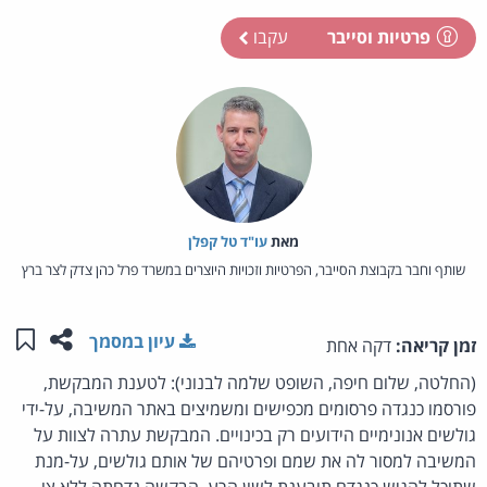
פרטיות וסייבר
עקבו
מאת‏
עו"ד טל קפלן
שותף וחבר בקבוצת הסייבר, הפרטיות וזכויות היוצרים במשרד פרל כהן צדק לצר ברץ
שתפו ע
שמו
עיון במסמך
זמן קריאה:
דקה אחת
(החלטה, שלום חיפה, השופט שלמה לבנוני): לטענת המבקשת,
פורסמו כנגדה פרסומים מכפישים ומשמיצים באתר המשיבה, על-ידי
גולשים אנונימיים הידועים רק בכינויים. המבקשת עתרה לצוות על
המשיבה למסור לה את שמם ופרטיהם של אותם גולשים, על-מנת
שתוכל להגיש כנגדם תובענת לשון הרע. הבקשה נדחתה ללא צו