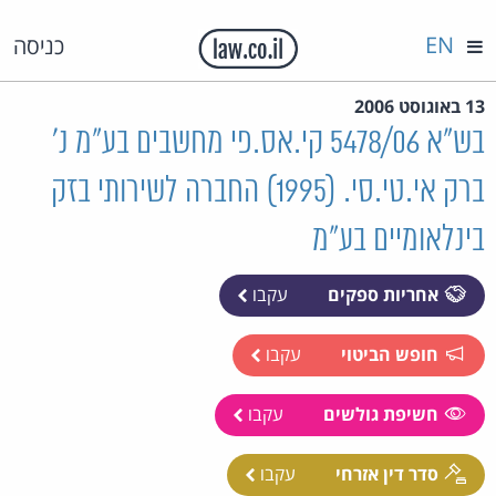
EN
כניסה
13 באוגוסט 2006
בש"א 5478/06 קי.אס.פי מחשבים בע"מ נ'
ברק אי.טי.סי. (1995) החברה לשירותי בזק
בינלאומיים בע"מ
אחריות ספקים
עקבו
חופש הביטוי
עקבו
חשיפת גולשים
עקבו
סדר דין אזרחי
עקבו