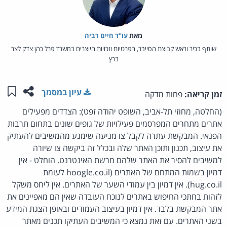
מאת‏
עו"ד חיים רביה
שותף בכיר וראש קבוצת הסייבר, הפרטיות וזכויות היוצרים במשרד פרל כהן צדק לצר
ברץ
שתפו ע
שמו
עיון במסמך
זמן קריאה:
פחות מדקה
(החלטה, מחוזי תל-אביב, השופט יהודה זפט): הצדדים מפעילים
אתרים מתחרים המפרסמים פעילויות של גופים שונים בתחום תרבות
הפנאי. המבקשת עתרה לקבל צו מניעה שימנע מהמשיבים להעתיק
את עיצוב, תכנון ותוכן האתר שלה ובכלל זה ביקשה צו שיורה
למשיבים להסיר את האתר שלהם מרשת האינטרנט. הוחלט - אין
דמיון בשמות המתחם של האתרים (hoogle.co.il לעומת
hug.co.il). אין דמיון בין עמודי השער של האתרים. אין ליחס משקל
לזהות בחתכי החיפוש באתרים לנוכח העובדה שאין הם מאפיינים את
אתר המבקשת בלבד. אין דמיון בעיצוב העמודים ובאופן הצגת המידע
בשני האתרים. עם זאת נמצא כי המשיבים העתיקו תכנים מאתר