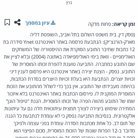
ברץ
שתפו ע
שמו
עיון במסמך
זמן קריאה:
פחות מדקה
(פסק דין, בית משפט השלום בתל-אביב, השופטת דליה
מארק-הורנצ'יק): הנתבעת פרסמה באתר האינטרנט Ynet סידרה בת
12 כתבות שחיבר התובע הסוקרת את ההיסטוריה של המשחקים
האולימפיים - וזאת בימי האולימפיאדה באתונה (2004) ובלא לציין את
שם התובע כמחברה. התביעה טוענת להפרת זכותו המוסרית של
התובע. נפסק - הצגת יצירה באתר אינטרנט היא פרסום לענין דיני
זכויות יוצרים. הנתבעת היא בעלת זכויות היוצרים בסדרת הכתבות,
בהיותה מעבידתו של התובע. אין בכך כדי לשלול מהתובע את הזכות
המוסרית המוקנית לו. פירסום הכתבות באתר האינטרנט בלא איזכור
שמו של התובע מהווה הפרה של זכותו המוסרית. הגנת "טיפול הוגן"
המתירה שימוש ביצירה לצורך תמצית עיתונאית חלה גם על עיתונות
אלקטרונית. בנסיבות התביעה נפסק כי לא עומדת לנתבעת כל הגנה
של תום לב. כל אחת מכתבות הסדרה עומדת בפני עצמה ולפיכך
מדובר ב-12 הפרות שונות של הזכות המוסרית. סכום הפיצוי הוא
3,000 ₪ לכל הפרה ובסה"כ 36,000 ₪ בתוספת אגרות משפט