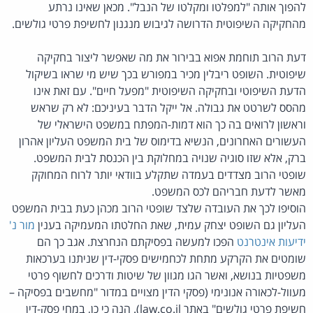
להפוך אותה "למפלטו ומקלטו של הנבל". מכאן שאינו נרתע
מהחקיקה השיפוטית הדרושה לגיבוש מנגנון לחשיפת פרטי גולשים.
דעת הרוב תוחמת אפוא בבירור את מה שאפשר ליצור בחקיקה
שיפוטית. השופט ריבלין מכיר במפורש בכך שיש מי שראו בשיקול
הדעת השיפוטי ובחקיקה השיפוטית "מפעל חיים". עם זאת אינו
מהסס לשרטט את גבולה. אל ייקל הדבר בעיניכם: לא רק שראש
וראשון לרואים בה כך הוא דמות-המפתח במשפט הישראלי של
העשורים האחרונים, הנשיא בדימוס של בית המשפט העליון אהרון
ברק, אלא שזו סוגיה שנויה במחלוקת בין הכנסת לבית המשפט.
שופטי הרוב מצדדים בעמדה שתקלע בוודאי יותר לרוח המחוקק
מאשר לדעת חבריהם לכס המשפט.
הוסיפו לכך את העובדה שלצד שופטי הרוב מכהן כעת בבית המשפט
העליון גם השופט יצחק עמית, שאת החלטתו המעמיקה בענין
מור נ'
ידיעות אינטרנט
הפכו למעשה בפסיקתם הנחרצת. אגב כך הם
שומטים את הקרקע מתחת לכחמישים פסקי-דין שניתנו בערכאות
משפטיות בנושא, ואשר הגו מגוון של שיטות ודרכים לחשוף פרטי
מעוול-לכאורה אנונימי (פסקי הדין מצויים במדור "מחשבים בפסיקה –
חשיפת פרטי גולשים" באתר law.co.il). הנה כי כן, במחי פסק-דין