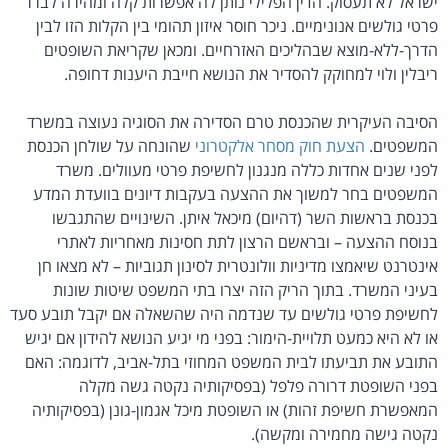
ישראל לא תעסוק. הדין הפלילי נותן לה אפשרות קלה ומהירה לברר
פרטי גולשים אנונימיים. ניכר חוסר איזון תהומי בין הקלות הזו לבין
הדרך-ללא-מוצא שבהליכים האזרחיים. ומכאן שקריאת השופטים
ריבלין ולוי למחוקק להסדיר את הנושא חייבת היענות דחופה.
הסיבה העיקרית שהכנסת טרם הסדירה את הסוגיה נעוצה במשרד
המשפטים.
הצעת חוק מסחר אלקטרוני
שהונחה על שולחן הכנסת
לפני שנים אחדות כללה מנגנון לחשיפת פרטי מעוולים. משרד
המשפטים בחר למשוך את ההצעה בעקבות דיונים בוועדת המדע
בכנסת בראשות השר (דהיום) מיכאל איתן. השינויים שהתגבשו
בנוסח ההצעה – ובראשם הרצון לתת חסינות מאחריות לאתרי
אינטרנט שיאמצו מדיניות וולונטרית לסינון תגוביות – לא מצאו חן
בעיני המשרד. בתוך הריק הזה יצרו בתי המשפט שיטות שונות
לחשיפת פרטי גולשים עד שנדמה היה שהשאלה אם יקבל תובע סעד
או לא היא כמעט תלויית-הימור: בפני מי יגיע הנושא להידון אם יגיש
התובע את תביעתו לבית המשפט המחוזי בתל-אביב, לדוגמה: האם
בפני השופטת דרורה פלפל (בפסיקותיה נקטה גשה מקלה
המאפשרת חשיפת זהות) או השופטת מיכל אגמון-גונן (בפסיקותיה
נקטה גישה מחמירה ומקשה).