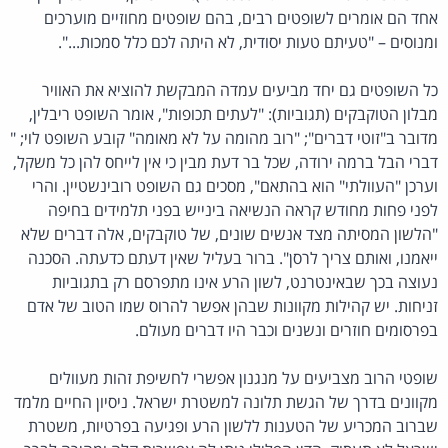
אחד הם אומרים לשופטים רבים, בהם שופטים מחוזיים מוערכים
ומנוסים – "טעיתם טעות יסודית, לא היתה לכם כלל סמכות...".
כל השופטים גם יחד מביעים עמדה המבקשת להוציא את האוויר
מבלון הטוקבקים (תגוביות): "לעתים תכופות", אומר השופט ריבלין,
מדובר ב"זוטי דברים"; "רוב מהומה על לא מאומה" קובע השופט לוי; "
דברי הבל ברמה ירודה, שכל בר דעת מבין כי אין לייחס להן כל משקל,
וערכן "העוולתי" הוא בהתאם", מסכים גם השופט רובינשטיין. והרי
לפני פחות מחודש קראה הנשיאה בינייש בפני תלמידים בחיפה
"הלשון המסיתה מצד אנשים שונים, של טוקבקים, אלה דברים שלא
ייאמנו, ואותם צריך לרסן". ברור בעליל שאין דעתם כדעתה. הסכנה
נעוצה בכך שבאינטרנט, לשון הרע אינו מתפרסם רק בתגוביות
זניחות. יש קהילות מקוונות שבהן אפשר להרוס שמו הטוב של אדם
בפרסומים חוזרים ונשנים וכבר היו דברים מעולם.
שופטי הרוב מצביעים על מנגנון אפשרי לחשיפת זהות מעוולים
מקוונים בדרך של הגשת תלונה למשטרת ישראל. ניסיון החיים מלמד
שברוב המכריע של הטענות ללשון הרע ופגיעה בפרטיות, משטרת