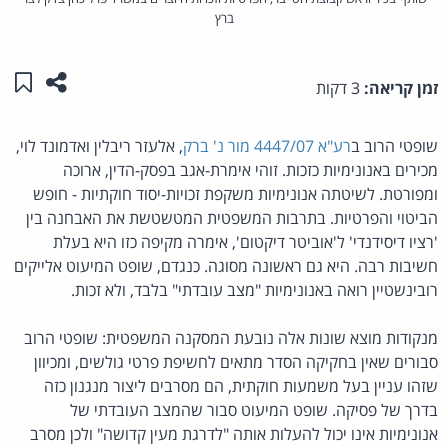
ברץ
שתפו ע
שמו
זמן קריאה:
3 דקות
שופטי הרוב ב
רע"א 4447/07 מור נ' ברק
, אלעזר ריבלין ואדמונד לוי,
מכירים באנונימיות כזכות. זוהי אימרת-אגב בפסק-הדין, ארוכה
ומפורטת. לשיטתה אנונימיות משקפת זכויות-יסוד חוקתיות - חופש
הביטוי והפרטיות. בתרבות המשפטית המטשטשת את האבחנה בין
'רציו דיסידנדי' ל'אוביטר דיקטום', אימרה מקיפה כזו היא בעלת
חשיבות רבה. היא גם ראשונה מסוגה. כנגדם, שופט המיעוט אלייקים
רובינשטיין רואה באנונימיות "מצב עובדתי" בלבד, ולא זכות.
מנקודות מוצא שונות אלה נובעת המסקנה המשפטית: שופטי הרוב
סבורים שאין בחקיקה הסדר מתאים לחשיפת פרטי גולשים, ומכיוון
שזהו עניין בעל משמעות חוקתית, הם מסרבים ליצור מנגנון כזה
בדרך של פסיקה. שופט המיעוט סבור שהמצב העובדתי של
אנונימיות אינו יכול להעלות אותה "לדרגת מעין קדושה" ולכן מסרב