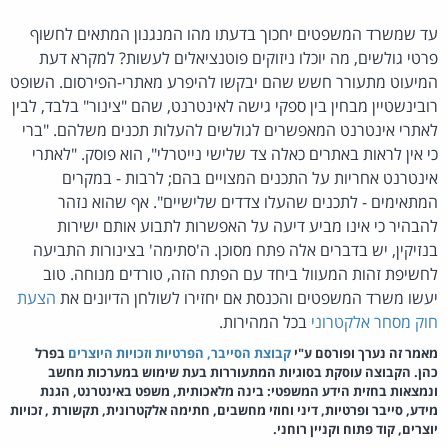
עד שמשרד המשפטים יחכוך בדעתו מהו המנגנון המתאים לחשוף
פרטי גולשים, מה יוכלו ניזוקים פוטנציאלים לעשות? למקרא דעת
המיעוט מתעורר חשש שהם יבקשו להיפרע מאתרי-הפירסום. השופט
רובינשטיין מבחין בין ספקי גישה לאינטרנט, שהם "צינור" בלבד, לבין
לאתרי אינטרנט המאפשרים לגולשים להעלות תכנים משלהם. "ברי
כי אין לראות באתרים כאלה צד שלישי נייטרלי", הוא פוסק. "לאתרי
אינטרנט אחריות על התכנים המצויים בהם; לרבות - במקרים
המתאימים - לתכנים שהעלו צדדים שלישיים". אף שהוא נזהר
להבהיר כי אינו מביע דיעה על האפשרות לתבוע אותם ישירות
בנזיקין, יש בדברים אלה פתח מסוכן. ה'סתימה' בצינורות התביעה
לחשיפת זהות המעוול ביחד עם הפתח הזה, טורדים מנוחה. טוב
יעשו משרד המשפטים והכנסת אם יחזירו לשולחן הדיונים את
הצעת
חוק מסחר אלקטרוני
בכל המהירות.
מאמר זה נערך ופורסם ע"י
קבוצת הסייבר, הפרטיות וזכויות היוצרים
בפרל
כהן. הקבוצה עוסקת בסוגיות המתעוררות בעת שימוש במערכות מחשב
ונמצאות בחזית הידע המשפטי: בינה מלאכותית, משפט באינטרנט, הגנת
מידע, סייבר ופרטיות, דיני וחוזי מחשבים, חתימה אלקטרונית, תקשורת , זכויות
יוצרים, קוד פתוח וקניין רוחני.