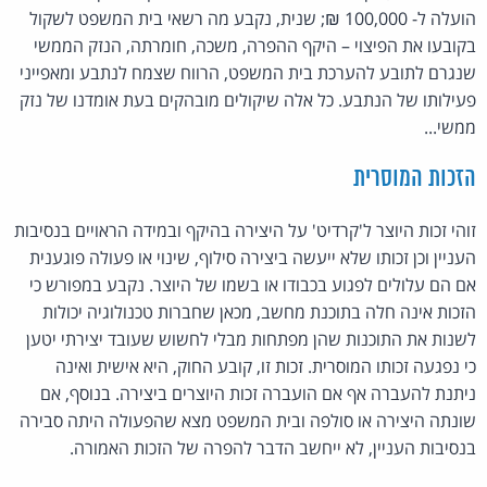
הועלה ל- 100,000 ₪; שנית, נקבע מה רשאי בית המשפט לשקול
בקובעו את הפיצוי – היקף ההפרה, משכה, חומרתה, הנזק הממשי
שנגרם לתובע להערכת בית המשפט, הרווח שצמח לנתבע ומאפייני
פעילותו של הנתבע. כל אלה שיקולים מובהקים בעת אומדנו של נזק
ממשי...
הזכות המוסרית
זוהי זכות היוצר ל'קרדיט' על היצירה בהיקף ובמידה הראויים בנסיבות
העניין וכן זכותו שלא ייעשה ביצירה סילוף, שינוי או פעולה פוגענית
אם הם עלולים לפגוע בכבודו או בשמו של היוצר. נקבע במפורש כי
הזכות אינה חלה בתוכנת מחשב, מכאן שחברות טכנולוגיה יכולות
לשנות את התוכנות שהן מפתחות מבלי לחשוש שעובד יצירתי יטען
כי נפגעה זכותו המוסרית. זכות זו, קובע החוק, היא אישית ואינה
ניתנת להעברה אף אם הועברה זכות היוצרים ביצירה. בנוסף, אם
שונתה היצירה או סולפה ובית המשפט מצא שהפעולה היתה סבירה
בנסיבות העניין, לא ייחשב הדבר להפרה של הזכות האמורה.