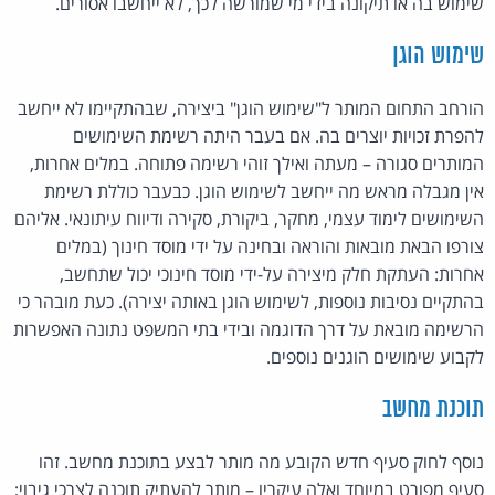
שימוש בה או תיקונה בידי מי שמורשה לכך, לא ייחשבו אסורים.
שימוש הוגן
הורחב התחום המותר ל"שימוש הוגן" ביצירה, שבהתקיימו לא ייחשב
להפרת זכויות יוצרים בה. אם בעבר היתה רשימת השימושים
המותרים סגורה – מעתה ואילך זוהי רשימה פתוחה. במלים אחרות,
אין מגבלה מראש מה ייחשב לשימוש הוגן. כבעבר כוללת רשימת
השימושים לימוד עצמי, מחקר, ביקורת, סקירה ודיווח עיתונאי. אליהם
צורפו הבאת מובאות והוראה ובחינה על ידי מוסד חינוך (במלים
אחרות: העתקת חלק מיצירה על-ידי מוסד חינוכי יכול שתחשב,
בהתקיים נסיבות נוספות, לשימוש הוגן באותה יצירה). כעת מובהר כי
הרשימה מובאת על דרך הדוגמה ובידי בתי המשפט נתונה האפשרות
לקבוע שימושים הוגנים נוספים.
תוכנת מחשב
נוסף לחוק סעיף חדש הקובע מה מותר לבצע בתוכנת מחשב. זהו
סעיף מפורט במיוחד ואלה עיקריו – מותר להעתיק תוכנה לצרכי גיבוי;