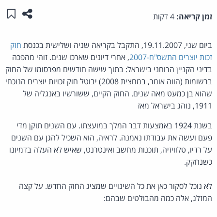
שתפו ע
שמו
זמן קריאה:
4 דקות
ביום שני, 19.11.2007, התקבל בקריאה שניה ושלישית בכנסת
חוק
זכות יוצרים התשס"ח-2007
, אחרי דיונים שארכו שנים. זוהי מהפכה
בדיני הקניין הרוחני בישראל: בתוך שישה חודשים מפרסומו של החוק
ברשומות (הווה אומר, במחצית 2008) יבוטל חוק זכויות יוצרים הנוכחי
שהוא בן כמעט מאה שנים. החוק הקיים, ששורשיו באנגליה של
1911, נוהג בישראל מאז
בשנת 1924 באמצעות דבר המלך במועצתו. עם השנים תוקן מדי
פעם ועשה את עבודתו נאמנה. לראיה, הוא השכיל להגן עם השנים
על רדיו, טלוויזיה, תוכנות מחשב ואינטרנט, שאיש לא העלה בדמיונו
כשנחקק.
לא נוכל לסקור כאן את כל השינויים שמציג החוק החדש. על קצה
המזלג, אלה כמה מהבולטים שבהם: