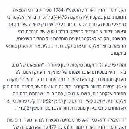
תקנות סדר הדין האזרחי, התשמ"ד-1984 מכירות בדרכי המצאה
מגוונות, בהן בפקסימיליה (תקנה 475(4)). להכרה בדואר אלקטרוני
כאמצעי מסירה, טרם הגיעו. ברור בעליל שזו רק שאלה של זמן. אם
וכאשר ירקום אור וגידים פרוייקט מב"ת 2000 של הנהלת בתי
המשפט, הקורא לאלקטרוניזציה מוחלטת של ההליך השיפוטי,
המצאה בדואר אלקטרוני או בתקשורת דיגיטלית אחרת תעוגן בוודאי
בתקנות.
ומה לפי שעה? התקנות נוקטות לשון פתוחה - "המצאתו של כתב
בי-דין היא במסירתו או בהושטתו של עותק או העתק הימנו, לפי
הענין, חתומים כדין, והוא כשאין הוראה אחרת בתקנות אלה" (תקנה
476). מסירה בדואר אלקטרוני יכול גם היא שתחשב מסירה. תחת חוק
חתימה אלקטרונית, תשס"א-2001, כתב בי-דין שנחתם בחתימה
אלקטרונית ייחשב כאילו נחתם כדין (סעיף 2(א) לחוק), לפחות כל עוד
לא הוחרגו כתבי בי-דין ממסגרת חוק זה במסגרת סעיף 2(ב) לו.
"ההמצאה תהא ככל האפשר מבחינה מעשית לנמען גופו", מוסיפות
תקנות סדר הדין האזרחי ומורות (תקנה 477). דווקא הבט זה של