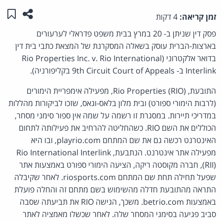
שתפו ע
שמו
זמן קריאה:
4 דקות
פסק דין שניתן ב- 20 במרץ בבית משפט פדראלי לערעורים
בארצות-הברית עוסק בשאלה המסקרנת של המצאת כתבי בית דין
בדואר אלקטרוני (Rio Properties Inc. v. Rio International
Interlink ב- 9th Circuit Court of Appeals בקליפורניה).
התובעת,
Rio Properties (RIO)
, מפעילה אימפריית הימורים
(לרבות הימורי ספורט) ובית מלון בלאס-וגאס, שזכו לביקורות מהללות
במדריכי תיירות. במסגרת זו רשמה על שמה אין ספור סימני מסחר,
הכוללים את השם RIO. כשהחליטה להרחיב את פעילותה לתחום
האינטרנט רכשה גם את שם המתחם playrio.com, ובו היא
מפעילה אתר אינטרנט. הנתבעת,
Rio International Interlink
(RII)
, חברה מקוסטה ריקה, הציעה הימורי ספורט באמצעות אתר
שפעל תחילה תחת שם המתחם riosports.com. לאחר שקיבלה
התראה מהתובעת חדלה מהשימוש בשם מתחם זה והחלה פועלת
באמצעות betrio.com. משכך, הגישה RIO את תביעתה שסבה
סביב פגיעה בסימני המסחר שלה. לאחר שכשלו מאמציה לאתר