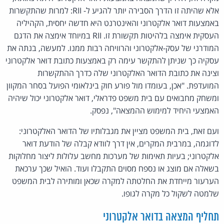
אלא שהיתה זו הדרך הסבירה יותר להגיע ל- RII: למרות שהתקשרות
באמצעות דואר אלקטרוני והאינטרנט היא חדשה יחסית, הקהיליה
העסקית אימצה בלהיטות תקשורת זו. RII במיוחד אימצה את הדגם
המודרני של עסק-אלקטרוני והרוויחה רבות ממנו. למעשה, בנתה את
עסקיה כך שניתן להתקשר עימה רק באמצעות כתובת דואר אלקטרוני
וצינה את כתובת הדואר האלקטרוני שלה כדרך ההתקשרות
המועדפת. "אכן, בעומדו מול פורע חוק בינלאומי הפועל בסחר המקוון
ומשחק מחבואים עם בית משפט פדראלי, דואר אלקטרוני יכול שיהיה
האמצעי היחיד למימוש ההמצאה", נפסק.
ועם זאת, בית המשפט מציין את מגבלותיו של הדואר האלקטרוני:
לדוגמה, במרבית המקרים, אין דרך לוודא קבלה של הודעת דואר
אלקטרוני; בעיות תאימות של מערכות מחשב עלולות ליצור מחלוקות
בשאלה אם מוצג או נספח מסוים התקבלו ועוד. הואיל שכך ערכאת
הערעור מייחדת את החלטתה למקרה שכאן ומותירה לבית המשפט
שלמטה לשקול כל מקרה לגופו.
תחליף המצאה בדואר אלקטרוני