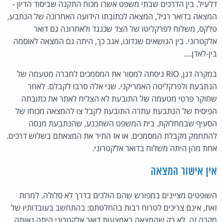
דלעיל. בין הדרכים שבתי משפט אשרו מכוח התקנה שביסוד הדיון -
המצאה בדואר רגיל, המצאה לכתובתו הידועה האחרונה של הנתבע,
טלקס, משלוח לפרקליטו של הצד שכנגד ולאחרונה גם דואר
אלקטרוני. בין הנושאים שנדונו, אגב כך, היתה גם המצאה לאוסמה
בין-לאדן....
במקרה דנן, RIO ניסתה למסור את המסמכים לחברה מטעמה של
הנתבעת ולפרקליטה האמריקני. שני אלה סרבו לקבלם. לאחר
שחוקר פרטי מטעמה של התובעת לא הצליח לאתר את כתובתה
הפיסית של הנתבעת עתרה התובעת לקבל צו להמצאה מכוחו של
הסעיף שבמחלוקת. בית המשפט השתכנע, שהנתבעת מנסה
להתחמק מקבלת המסמכים. או אז התיר את המצאתם בשלוש דרכים.
אחת מהן היתה משלוח בדואר אלקטרוני.
אין אישור המצאה
השופטים מציינים במפורש שהם הולכים בדרך לא סלולה. למרות
זאת, אינם צריכים לטרוח רבות בהחלטתם: בהתחשב בעובדותיו של
מקרה זה, לא רק שהמצאה באמצעות דואר אלקטרוני היתה נאותה,