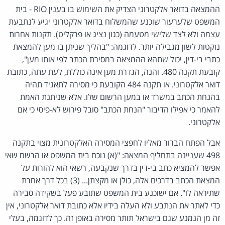
ההמצאה בדואר אלקטרוני הצדיק את השימוש בו בענין RIO - בית
המשפט שלערעור שוכנע שהמשלוח בדואר אלקטרוני יגיע לנתבעת
עצמה ולא לצד שלישי מטעמה (כגון נציג או פרקליט). תקנות אחרות
נוקטות לשון מגבילה יותר. לדוגמה: "בהליך שניתן בו מען להמצאת
כתבי בי-דין, יכול שתהא ההמצאה במסירת הכתב לפי אותו מען",
קובעת תקנה 480. והנה, הגדרת מען אינה כוללת, לעת עתה, כתובת
דואר אלקטרוני. או תקנה 484 הקובעת כי מסירה לתאגיד תהיה
בהנחת הכתב במשרד או במען הרשום שלו. אלא שניתנת האמת
להאמר כי אפילו הדיבור "הנחת הכתב" סובל פירוש לא-פיסי כי אם
אלקטרוני.
אבל הפתח הברור מאליו לחפצי המסירה האלקטרונית מצוי בתקנה
498 שעניינה בתחליף המצאה: "(א) נוכח בית המשפט או הרשם שאי
אפשר להמציא כתב בי-דין בדרך שנקבעה, רשאי הוא להורות על
המצאת הכתב בדרכים אלה, כולן או מקצתן... (3) בכל דרך אחרת
שתיראה לו". אם ישוכנע בית המשפט שתובע פעל בשקידה סבירה
כדי לאתר את הנתבע ולא העלה בידיו אלא כתובת דואר אלקטרוני, אין
זה מן הנמנע שגם בישראל תותר מסירה באופן זה. כך לדוגמה, בעלי