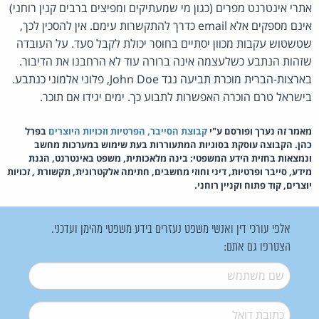
אתרי אינטרנט מפרים (כגון מי שמעתיקים ומפיצים ברבים קנין רוחני)
אינם מספקים אלא email כדרך להתקשרות עימם. אין להסכין לכך,
שטשטוש עקבות מכוון יסתיים בחוסר יכולת לקבל סעד. על העובדה
שזהות הנתבע כשלעצמה אינה ברורה עוד לא הרחבנו את הדיבור.
בארצות-הברית מוכרת תביעה נגד John Doe, פלוני אלמוני כנתבע.
בישראל טרם הוכרה האפשרות לתבוע כך. ימים יגידו אם תוכר.
מאמר זה נערך ופורסם ע"י
קבוצת הסייבר, הפרטיות וזכויות היוצרים
בפרל
כהן. הקבוצה עוסקת בסוגיות המתעוררות בעת שימוש במערכות מחשב
ונמצאות בחזית הידע המשפטי: בינה מלאכותית, משפט באינטרנט, הגנת
מידע, סייבר ופרטיות, דיני וחוזי מחשבים, חתימה אלקטרונית, תקשורת , זכויות
יוצרים, קוד פתוח וקניין רוחני.
אלפי עורכי דין ואנשי משפט נעזרים בידע משפטי מהימן ועדכני.
הצטרפו גם אתם:
שם משתמש
*
דואל
*