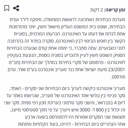
שתפו ע
שמו
זמן קריאה:
2 דקות
מערכת הבחירות האחרונה לראשות הממשלה, סיפקה ליו"ר ועדת
הבחירות, שופט בית המשפט העליון מישאל חשין, יותר מהזדמנות
אחת לגלות את דעתו על האינטרנט. הכרעתו המרכזית, בסוגיית
הקשר בין חופש הביטוי לבין האינטרנט, סוקרה במדור זה בהרחבה
לפני כשבועיים. עתה מתברר, כי יממה אחת קודם שנערכו הבחירות
הספיק השופט חשין לעיין ולהכריע בסוגיה נוספת, הנוגעת בעקיפין
לאינטרנט - פרסומם של סקרי בחירות במהלך יום הבחירות (תב"מ
23/2001 סיעת ישראל אחת נגד מעריב אינטרנט בע"מ ואח'. טרם
פורסם).
מעריב אינטרנט ביקשה לערוך ביום הבחירות שני סקרים - האחד,
סקר פנימי בין גולשי אתר האינטרנט של מעריב, שנרשמו באתר עד
ליום 4 בפברואר, והשני סקר טלפוני בעריכת מכון רפי סמית. סקר שני
זה יכלול בין 800 ל- 3000 איש וייערך על פי חתך סטטיסטי מייצג.
תוצאות שני הסקרים אמורות היו להתפרסם בשעה ארבע
אחר-הצהריים ביום הבחירות - דהיינו, בעוד הקלפיות פתוחות