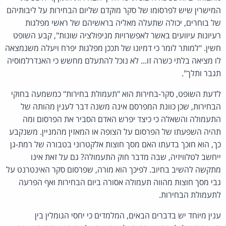
המישרין שיש לפרסומו של סקר מוקדם שליום הבחירות על ליבותיהם
של בוחרים, יכולה שתעלה מאליה בראשיהם של ראשי מפלגות
רעיונות עיוועים באשר לאפשרויות מניפולציה שונות", קבע השופט
חשין. "למותר לומר כי דמיונו של תככן מפלגות יפרח ויעלה משנמצאה
לו מציאה בלתי כשרה זו... לא נוכל להתעלם מחשש כי האנדרלמוסיה
תגבר ותלך".
לדעת השופט, סקר-בחירות הוא "תעמולת בחירות" כמשמעה בחוקי
הבחירות, שכן כוונת המפרסם אינה משנה דבר לענין מהותה של
התעמולה והשאלה כי כיצד יפרש האדם הסביר את הפרסום ומה
תהיה השפעתו של הפרסום על הצופה או המאזין מהמניין. משנקבע
כך, הוא חוכך בדעתו האם מסך חוצות אלקטרוני בטבורה של רמת-גן
ייחשב לטלוויזיה, שבה מדבר חוק התעמולה? גם על זאת אינו
מתקשה להשיב בחיוב. לפיכך הוא מורה, שפרסום סקר האינטרנט על
גבי מסך חוצות מהווה תעמולה אסורה ביום הבחירות ואף הפרעה
לתעמולת הבחירות.
ענין מיוחד יש בדברים הבאים, המלמדים כי יחסי הגומלין בין