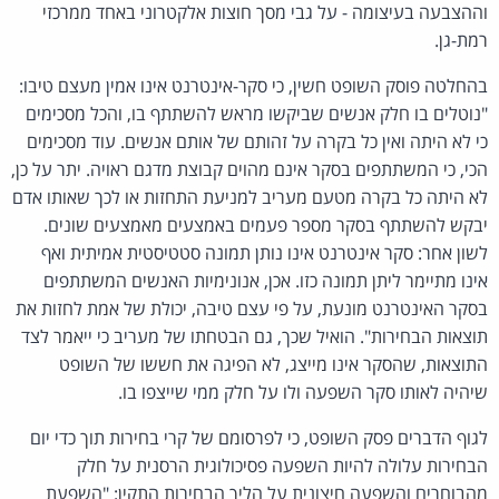
וההצבעה בעיצומה - על גבי מסך חוצות אלקטרוני באחד ממרכזי
רמת-גן.
בהחלטה פוסק השופט חשין, כי סקר-אינטרנט אינו אמין מעצם טיבו:
"נוטלים בו חלק אנשים שביקשו מראש להשתתף בו, והכל מסכימים
כי לא היתה ואין כל בקרה על זהותם של אותם אנשים. עוד מסכימים
הכי, כי המשתתפים בסקר אינם מהוים קבוצת מדגם ראויה. יתר על כן,
לא היתה כל בקרה מטעם מעריב למניעת התחזות או לכך שאותו אדם
יבקש להשתתף בסקר מספר פעמים באמצעים מאמצעים שונים.
לשון אחר: סקר אינטרנט אינו נותן תמונה סטטיסטית אמיתית ואף
אינו מתיימר ליתן תמונה כזו. אכן, אנונימיות האנשים המשתתפים
בסקר האינטרנט מונעת, על פי עצם טיבה, יכולת של אמת לחזות את
תוצאות הבחירות". הואיל שכך, גם הבטחתו של מעריב כי ייאמר לצד
התוצאות, שהסקר אינו מייצג, לא הפיגה את חששו של השופט
שיהיה לאותו סקר השפעה ולו על חלק ממי שייצפו בו.
לגוף הדברים פסק השופט, כי לפרסומם של קרי בחירות תוך כדי יום
הבחירות עלולה להיות השפעה פסיכולוגית הרסנית על חלק
מהבוחרים והשפעה חיצונית על הליך הבחירות התקין: "השפעת