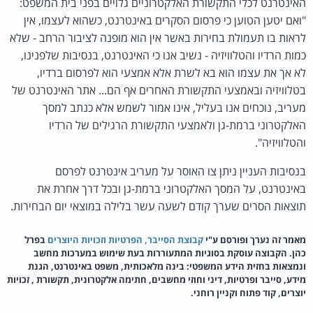
האינטרנט לכלי התקשורת האלקטרוניים גלויים בפני בית המשפט:
"ואם יטען הטוען כי פרסום הסקרים באינטרנט, כשהוא לעצמו, אין
לראות בו תעמולת בחירות באשר אין הוא מופנה לציבור הרחב - שלא
כמות הרדיו והטלוויזיה - נשיב אנו כי האינטרנט, בנסיבות שלפנינו,
לא אך את עצמו הוא בא לשרת אלא אמצעי הוא לפרסום ברדיו,
בטלוויזיה ובאמצעי התקשורת האחרים אף הם... אתר האינטרנט של
מעריב, נוכחים אנו בעליל, אינו אמור לשמש אלא כנתב למסך
האלקטרוני ברמת-גן ולאמצעי התקשורת הרגילים של הרדיו
והטלוויזיה".
בנסיבות העניין ניתן צו האוסר על מעריב אינטרנט לפרסם
באינטרנט, על המסך האלקטרוני ברמת-גן ובכל דרך אחרת את
תוצאות הסרים שערך קודם לשעה עשר בלילה במוצאי יום הבחירות.
מאמר זה נערך ופורסם ע"י
קבוצת הסייבר, הפרטיות וזכויות היוצרים
בפרל
כהן. הקבוצה עוסקת בסוגיות המתעוררות בעת שימוש במערכות מחשב
ונמצאות בחזית הידע המשפטי: בינה מלאכותית, משפט באינטרנט, הגנת
מידע, סייבר ופרטיות, דיני וחוזי מחשבים, חתימה אלקטרונית, תקשורת , זכויות
יוצרים, קוד פתוח וקניין רוחני.