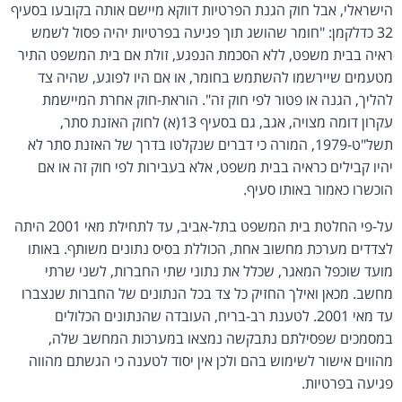
הישראלי, אבל חוק הגנת הפרטיות דווקא מיישם אותה בקובעו בסעיף
32 כדלקמן: "חומר שהושג תוך פגיעה בפרטיות יהיה פסול לשמש
ראיה בבית משפט, ללא הסכמת הנפגע, זולת אם בית המשפט התיר
מטעמים שיירשמו להשתמש בחומר, או אם היו לפוגע, שהיה צד
להליך, הגנה או פטור לפי חוק זה". הוראת-חוק אחרת המיישמת
עקרון דומה מצויה, אגב, גם בסעיף 13(א) לחוק האזנת סתר,
תשל"ט-1979, המורה כי דברים שנקלטו בדרך של האזנת סתר לא
יהיו קבילים כראיה בבית משפט, אלא בעבירות לפי חוק זה או אם
הוכשרו כאמור באותו סעיף.
על-פי החלטת בית המשפט בתל-אביב, עד לתחילת מאי 2001 היתה
לצדדים מערכת מחשוב אחת, הכוללת בסיס נתונים משותף. באותו
מועד שוכפל המאגר, שכלל את נתוני שתי החברות, לשני שרתי
מחשב. מכאן ואילך החזיק כל צד בכל הנתונים של החברות שנצברו
עד מאי 2001. לטענת רב-בריח, העובדה שהנתונים הכלולים
במסמכים שפסילתם נתבקשה נמצאו במערכות המחשב שלה,
מהווים אישור לשימוש בהם ולכן אין יסוד לטענה כי הגשתם מהווה
פגיעה בפרטיות.