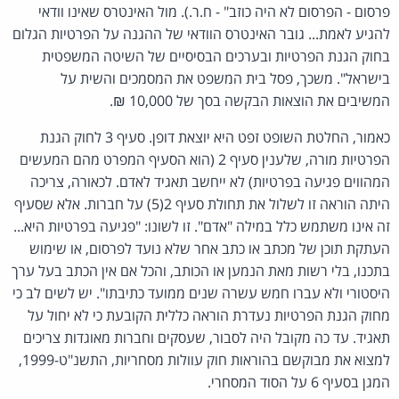
פרסום - הפרסום לא היה כוזב" - ח.ר.). מול האינטרס שאינו וודאי
להגיע לאמת... גובר האינטרס הוודאי של ההגנה על הפרטיות הגלום
בחוק הגנת הפרטיות ובערכים הבסיסיים של השיטה המשפטית
בישראל". משכך, פסל בית המשפט את המסמכים והשית על
המשיבים את הוצאות הבקשה בסך של 10,000 ₪.
כאמור, החלטת השופט זפט היא יוצאת דופן. סעיף 3 לחוק הגנת
הפרטיות מורה, שלענין סעיף 2 (הוא הסעיף המפרט מהם המעשים
המהווים פגיעה בפרטיות) לא ייחשב תאגיד לאדם. לכאורה, צריכה
היתה הוראה זו לשלול את תחולת סעיף 2(5) על חברות. אלא שסעיף
זה אינו משתמש כלל במילה "אדם". זו לשונו: "פגיעה בפרטיות היא...
העתקת תוכן של מכתב או כתב אחר שלא נועד לפרסום, או שימוש
בתכנו, בלי רשות מאת הנמען או הכותב, והכל אם אין הכתב בעל ערך
היסטורי ולא עברו חמש עשרה שנים ממועד כתיבתו". יש לשים לב כי
מחוק הגנת הפרטיות נעדרת הוראה כללית הקובעת כי לא יחול על
תאגיד. עד כה מקובל היה לסבור, שעסקים וחברות מאוגדות צריכים
למצוא את מבוקשם בהוראות חוק עוולות מסחריות, התשנ"ט-1999,
המגן בסעיף 6 על הסוד המסחרי.