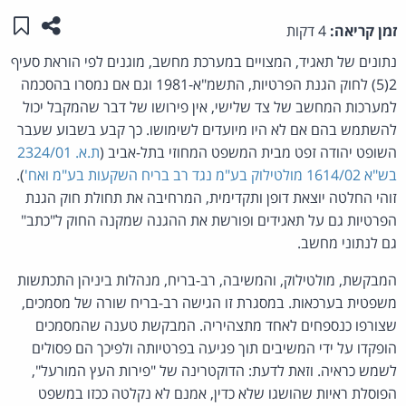
שתפו ע
שמו
זמן קריאה:
4 דקות
נתונים של תאגיד, המצויים במערכת מחשב, מוגנים לפי הוראת סעיף
2(5) לחוק הגנת הפרטיות, התשמ"א-1981 וגם אם נמסרו בהסכמה
למערכות המחשב של צד שלישי, אין פירושו של דבר שהמקבל יכול
להשתמש בהם אם לא היו מיועדים לשימושו. כך קבע בשבוע שעבר
השופט יהודה זפט מבית המשפט המחוזי בתל-אביב (
ת.א. 2324/01
בש"א 1614/02 מולטילוק בע"מ נגד רב בריח השקעות בע"מ ואח'
).
זוהי החלטה יוצאת דופן ותקדימית, המרחיבה את תחולת חוק הגנת
הפרטיות גם על תאגידים ופורשת את ההגנה שמקנה החוק ל"כתב"
גם לנתוני מחשב.
המבקשת, מולטילוק, והמשיבה, רב-בריח, מנהלות ביניהן התכתשות
משפטית בערכאות. במסגרת זו הגישה רב-בריח שורה של מסמכים,
שצורפו כנספחים לאחד מתצהיריה. המבקשת טענה שהמסמכים
הופקדו על ידי המשיבים תוך פגיעה בפרטיותה ולפיכך הם פסולים
לשמש כראיה. וזאת לדעת: הדוקטרינה של "פירות העץ המורעל",
הפוסלת ראיות שהושגו שלא כדין, אמנם לא נקלטה ככזו במשפט