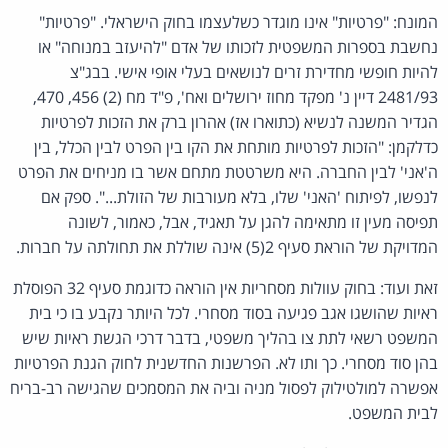
המונח: "פרטיות" אינו מוגדר כשלעצמו בחוק הישראלי. "פרטיות"
נחשבת בספרות המשפטית לזכותו של אדם "להיעזב במנוחה" או
להיות חופשי מחדירת זרים לנושאים בעלי אופי אישי. בבג"צ
2481/93 דיין נ' מפקד מחוז ירושלים ואח', פ"ד מח (2) 456, 470,
הגדיר המשנה לנשיא (כתוארו אז) אהרון ברק את הזכות לפרטיות
כדלקמן: "הזכות לפרטיות מותחת את הקו בין הפרט לבין הכלל, בין
ה'אני' לבין החברה. היא משרטטת מתחם אשר בו מניחים את הפרט
לנפשו, לפיתוח 'האני' שלו, בלא מעורבות של הזולת...". ספק אם
תפיסה מעין זו מתאימה להגן על תאגיד, אבל, כאמור, לשונה
המדויקת של הוראת סעיף 2(5) אינה שוללת את תחולתה על חברות.
זאת ועוד: בחוק עוולות מסחריות אין הוראה כדוגמת סעיף 32 הפוסלת
ראיות שהושגו אגב פגיעה בסוד מסחרי. לכל היותר נקבע בו כי בית
המשפט רשאי לתת צו בהליך משפטי, בדבר דרכי הגשת ראיות שיש
בהן סוד מסחרי. כך ותו לא. הפרשנות החדשנית לחוק הגנת הפרטיות
אפשרה למולטילוק לפסול מניה וביה את המסמכים שהגישה רב-בריח
לבית המשפט.