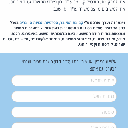
את המבקשת, מולטילוק, ייצג עו"ד ירון פירדי ממשרד עו"ד ויינרוט.
את המשיבים מייצג משרד עו"ד יוסי שגב.
מאמר זה נערך ופורסם ע"י
קבוצת הסייבר, הפרטיות וזכויות היוצרים
בפרל
כהן. הקבוצה עוסקת בסוגיות המתעוררות בעת שימוש במערכות מחשב
ונמצאות בחזית הידע המשפטי: בינה מלאכותית, משפט באינטרנט, הגנת
מידע, סייבר ופרטיות, דיני וחוזי מחשבים, חתימה אלקטרונית, תקשורת , זכויות
יוצרים, קוד פתוח וקניין רוחני.
אלפי עורכי דין ואנשי משפט נעזרים בידע משפטי מהימן ועדכני.
הצטרפו גם אתם:
שם משתמש
*
דואל
*
סיסמה
*
סיסמה (שוב)
*