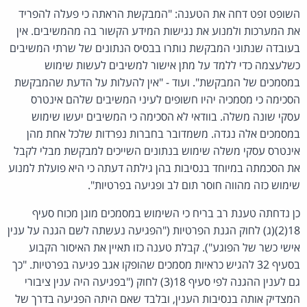
השופט זפט דחה את הטענה: "המבקשת הראתה כי פעלה להפריד
את המערכות ולמנוע את נגישות המידע הקשור בה מהמשיבים. אין
בעובדה שנתוני המבקשת נותרו בבסיס הנתונים של שרתי המשיבים
כשלעצמה כדי ללמד על מתן אישור למשיבים לעשות שימוש
במסמכים של המבקשת". ועוד - "אין להעלות על הדעת שהמבקשת
הסכימה כי מסמכיה יהיו חשופים לעיני המשיבים שלהם אינטרס
עסקי שונה משלה. בוודאי לא הסכימה כי המשיבים יעשו שימוש
במסמכים אלה נגדה. משמדובר בחברות נפרדות שלכל אחת מהן
אינטרס עסקי משלה שימוש בנתונים השייכים למבקשת מבלי לקבל
את הסכמתה במיוחד בנסיבות בהן גילתה דעתה כי היא פועלת למנוע
שימוש כזה מהווה חוסר תום לב ופגיעה בפרטיות".
כן נדחתה טענת רב בריח כי השימוש במסמכים מוגן מכוח סעיף
18(2)(ג) לחוק הגנת הפרטיות ("הפגיעה נעשתה לשם הגנה על ענין
אישי כשר של הפוגע"). קבלת טענה כזו תאיין את האיסור הקבוע
בסעיף 32 להגיש כראיות מסמכים שהופקו אגב פגיעה בפרטיות. "כך
גם לענין ההגנה לפי סעיף 18(3) לחוק ("בפגיעה היה ענין ציבורי
המצדיק אותה בנסיבות הענין, ובלבד שאם היתה הפגיעה בדרך של