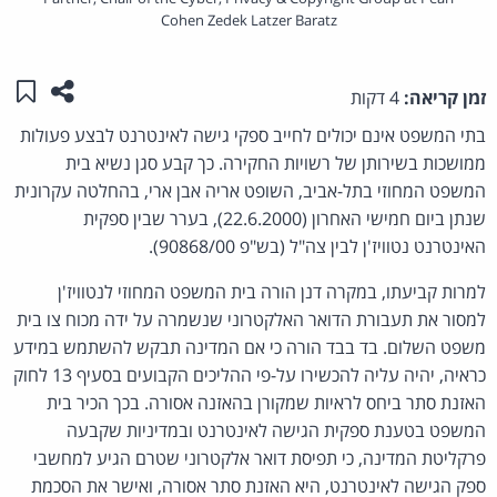
Cohen Zedek Latzer Baratz
שתפו ע
שמו
זמן קריאה:
4 דקות
בתי המשפט אינם יכולים לחייב ספקי גישה לאינטרנט לבצע פעולות
ממושכות בשירותן של רשויות החקירה. כך קבע סגן נשיא בית
המשפט המחוזי בתל-אביב, השופט אריה אבן ארי, בהחלטה עקרונית
שנתן ביום חמישי האחרון (22.6.2000), בערר שבין ספקית
האינטרנט נטוויז'ן לבין צה"ל (בש"פ 90868/00).
למרות קביעתו, במקרה דנן הורה בית המשפט המחוזי לנטוויז'ן
למסור את תעבורת הדואר האלקטרוני שנשמרה על ידה מכוח צו בית
משפט השלום. בד בבד הורה כי אם המדינה תבקש להשתמש במידע
כראיה, יהיה עליה להכשירו על-פי ההליכים הקבועים בסעיף 13 לחוק
האזנת סתר ביחס לראיות שמקורן בהאזנה אסורה. בכך הכיר בית
המשפט בטענת ספקית הגישה לאינטרנט ובמדיניות שקבעה
פרקליטת המדינה, כי תפיסת דואר אלקטרוני שטרם הגיע למחשבי
ספק הגישה לאינטרנט, היא האזנת סתר אסורה, ואישר את הסכמת