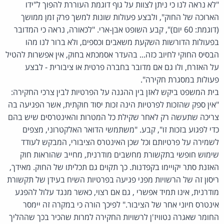
"לא נראה לנו כי ניתן לצוות על גוף דוגמת העוררת להפוך ל"ידו
הארוכה של החוק", ולבצע פעולות שונות למשך פרק זמן ממושך
(דוגמת: 60 יום)", קבע השופט אבן-ארי. "לכאורה, נראה כי המדובר
בפעולות הדורשות השקעת משאבים וכספים, ולא ברור לנו מהו
הבסיס החוקי לחיוב כזה... בהעדר אסמכתא בחוק, אין אפשרות להטיל
על האזרח, ולו גם אם מדובר בחברה פרטית או ציבורית - לבצע
פעולות במסגרת חקירה".
בית המשפט ביקש לאזן בין ההגנה על הפרטיות לבין צרכי החקירה:
"אין ספק שהזכות לפרטיות הינה זכות יסוד חוקתית, אשר הפגיעה בה
צריכה שתעשה רק לאחר שקילת כל המטרות והאינטרסים שיש בהם
כדי לפגוע בזכות זו", קבע. "משתמשי הדואר האלקטרוני, מצפים
לשמירה על פרטיותם וכל שכן האינטרס הציבורי, המבקש לעודד
שימוש חופשי בתקשורת מחשבים מודרנית, מחייב שהוראות חוק
האזנת סתר יקויימו בקפדנות. כך תקוים גם תכליתו של החוק. מאידך,
ריסון זה של הרשויות מפני פגיעה בפרטיות השיח בעידן של תקשורת
מודרנית, אינו תמיד אפשרי , גם אם רצוי, כאשר מנגד עלול להפגע
אינטרס חיוני אחר של הציבור." לפיכך הורה כי במקרה זה יימסר
החומר שאגרה נטוויז'ן לרשויות החקירה למרות שהכיר בכך שההליך