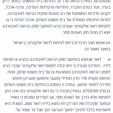
6703/00). נטוויז'ן הגישה ערר על החלטת בית המשפט. בסמוך לדיון
בערר, ועוד בטרם התברר, החליטה פרקליטת המדינה, עדנה ארבל,
לקבוע מדיניות המאמצת את רוב טענות ספקית הגישה לאינטרנט,
למרות החלטתו הסותרת של בית משפט השלום. ארבל הורתה כי צו
לתפיסת דואר אלקטרוני שטרם הגיע למחשבי ספק הגישה לאינטרנט
יוצא רק מכוח חוק האזנות סתר.
זהו איפוא מצב הדברים ביחס לציתות לדואר אלקטרוני בישראל
במועד מאמר זה:
א. דואר שנמצא במחשבי ספק הגישה לאינטרנט בהגיע צו תפיסה
לידיו - המדינה סבורה כי היא יכולה לתפוס דואר אלקטרוני שכבר הגיע
לספקי הגישה לאינטרנט באמצעות צו של בית משפט שלום, מכוח
הוראות פקודת סדר הדין הפלילי (מעצר וחיפוש) שעניינן חיפוש
וחדירה לחומר מחשב. עמדה זו נתמכת בהחלטת בית משפט השלום
בבש"פ 6703/00. נטוויז'ן סבורה כי גם דואר אלקטרוני כזה אינו ניתן
לתפיסה אלא בדרך של האזנת סתר, אך הצדדים הסכימו כי הואיל
ובמועד שקיבלה את הצו דנן לא נמצא בידיה דואר מסוג, הסוגיה היא
תיאורטית בלבד ולפיכך יימשך הערעור תוך שכל צד שומר על