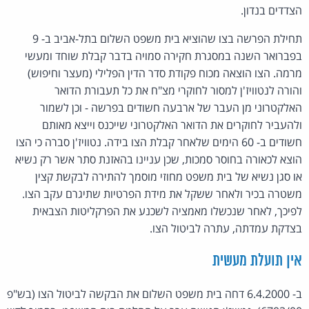
הצדדים בנדון.
תחילת הפרשה בצו שהוציא בית משפט השלום בתל-אביב ב- 9
בפברואר השנה במסגרת חקירה סמויה בדבר קבלת שוחד ומעשי
מרמה. הצו הוצאה מכוח פקודת סדר הדין הפלילי (מעצר וחיפוש)
והורה לנטוויז'ן למסור לחוקרי מצ"ח את כל תעבורת הדואר
האלקטרוני מן העבר של ארבעה חשודים בפרשה - וכן לשמור
ולהעביר לחוקרים את הדואר האלקטרוני שייכנס וייצא מאותם
חשודים ב- 60 הימים שלאחר קבלת הצו בידה. נטוויז'ן סברה כי הצו
הוצא לכאורה בחוסר סמכות, שכן עניינו בהאזנת סתר אשר רק נשיא
או סגן נשיא של בית משפט מחוזי מוסמך להתירה לבקשת קצין
משטרה בכיר ולאחר ששקל את מידת הפרטיות שתיגרם עקב הצו.
לפיכך, לאחר שנכשלו מאמציה לשכנע את הפרקליטות הצבאית
בצדקת עמדתה, עתרה לביטול הצו.
אין תועלת מעשית
ב- 6.4.2000 דחה בית משפט השלום את הבקשה לביטול הצו (בש"פ