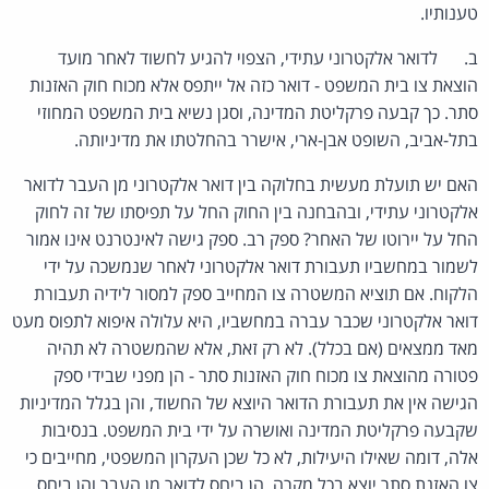
טענותיו.
ב. לדואר אלקטרוני עתידי, הצפוי להגיע לחשוד לאחר מועד
הוצאת צו בית המשפט - דואר כזה אל ייתפס אלא מכוח חוק האזנות
סתר. כך קבעה פרקליטת המדינה, וסגן נשיא בית המשפט המחוזי
בתל-אביב, השופט אבן-ארי, אישרר בהחלטתו את מדיניותה.
האם יש תועלת מעשית בחלוקה בין דואר אלקטרוני מן העבר לדואר
אלקטרוני עתידי, ובהבחנה בין החוק החל על תפיסתו של זה לחוק
החל על יירוטו של האחר? ספק רב. ספק גישה לאינטרנט אינו אמור
לשמור במחשביו תעבורת דואר אלקטרוני לאחר שנמשכה על ידי
הלקוח. אם תוציא המשטרה צו המחייב ספק למסור לידיה תעבורת
דואר אלקטרוני שכבר עברה במחשביו, היא עלולה איפוא לתפוס מעט
מאד ממצאים (אם בכלל). לא רק זאת, אלא שהמשטרה לא תהיה
פטורה מהוצאת צו מכוח חוק האזנות סתר - הן מפני שבידי ספק
הגישה אין את תעבורת הדואר היוצא של החשוד, והן בגלל המדיניות
שקבעה פרקליטת המדינה ואושרה על ידי בית המשפט. בנסיבות
אלה, דומה שאילו היעילות, לא כל שכן העקרון המשפטי, מחייבים כי
צו האזנת סתר יוצא בכל מקרה, הן ביחס לדואר מן העבר והן ביחס