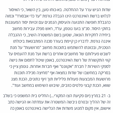
שדות הגיש ערר על ההחלטה. בא-כוחו טען, בין השאר, כי האיסור
לגלוש ברשת האינטרנט הינו הגבלה גורפת "עד כדי אבסורד" וכמוה
כהגבלת חופשה התנועה והעיסוק הנמנים עם זכויות יסוד המעוגנות
בחוקי היסוד. סנ"צ בועז גוטמן, עו"ד, ראש מפלג עבירות מחשב
ביחידה לחקירות הונאה, שטען בשם המשטרה השיב, כי ההגבלה
איננה גורפת. לדבריו כן קיימת בעורר סכנה המתבטאת ביכולתו
הטכנית, ובכוונתו להשתמש בתוכנות מחשב "מרושעות" על מנת
לשבש פעילותם של מחשבים אחרים ברשת ועל מנת להעמיס על
קווי התקשורת של רשת האינטרנט, באופן שיכול לחסום את גישה
לספקי השירות ? חברת "אקוונט" ואף חברות אחרות. גוטמן ציין כי
בסריקה במחשבו של שדות נמצאה אף "מחיצה מכילה תוכנות
מרושעות המבצעות פעולות פליליות תוך זיוף נתונים, הכנת מצג
שווא, הכנת קבצי פלטים כוזבים, שיבוש השימוש במחשב ועוד".
ב- 21 במרץ (יום פקיעת הצו המקורי...) החליט בית המשפט כי בשלב
זה של ההליך ובטרם גיבשה המשטרה את עמדתה או הגישה כתב
אישום, אין מקום למנוע משדות את הגלישה באינטרנט באופן כה