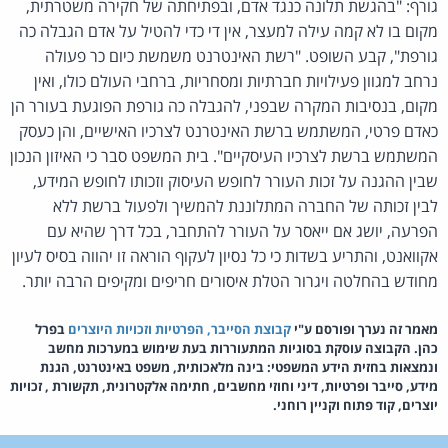
גורף: "בהגשת תלונה כנגד אדם, ובפתיחתה של חקירה משטרתית,
מקום בו לא קמה עילה למעצר, אין די כדי להטיל על אדם הגבלה כה
גורפת", קבע השופט. "רשת האינטרנט משמשת כיום כר פעולה
נרחב למגוון פעילויות חברתיות ומסחריות, ברחבי העולם כולו, ואין
מקום, בנסיבות המקרה שבפני, להגבלה כה גורפת הפוגעת בעורר הן
כאדם פרטי, המשתמש ברשת האינטרנט לצרכיו האישיים, והן כעסק
המשתמש ברשת לצרכיו העיסקיים". בית המשפט סבר כי האיזון הנכון
שבין ההגנה על זכות העורר לחופש העיסוק וזכותו לחופש המידע,
לבין זכותה של החברה המתלוננת להמשיך ולפעול ברשת ללא
הפרעה, יושג אם ייאסר על העורר להתחבר, בכל דרך שהיא עם
אקוואנט, והתריע בשדות כי כל נסיון לעקוף הוראה זו יהווה בסיס לעיון
מחודש בהחלטה ויגרור הטלת איסורים חריפים ומקיפים הרבה יותר.
מאמר זה נערך ופורסם ע"י
קבוצת הסייבר, הפרטיות וזכויות היוצרים
בפרל
כהן. הקבוצה עוסקת בסוגיות המתעוררות בעת שימוש במערכות מחשב
ונמצאות בחזית הידע המשפטי: בינה מלאכותית, משפט באינטרנט, הגנת
מידע, סייבר ופרטיות, דיני וחוזי מחשבים, חתימה אלקטרונית, תקשורת , זכויות
יוצרים, קוד פתוח וקניין רוחני.