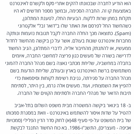
הוא הודיע לחברה שבכוונתו להקים אתרי סקס ולקשרם לאינטרנט
באמצעות קו זה. החברה הסכימה, ובמשך מספר חודשים לא היו
תקלות במתן שרות ללקוח. הבעיות החלו, לטענת המתלונן,
כשהחשוד החל לפרסם את האתר שלו ב"דואר זבל" אלקטרוני
(Spam). כתוצאה מכך החלה החברה לקבל תגובות נזעמות ונותקה
מחברות אינטרנט שונות בעולם. אשר על כן ביקשה מהחשוד לחדול
ממעשיו, או להתנתק מהחיבור אליה. לדברי המתלונן, הגיב החשוד
לדרישה בשורה של מעשים כגון פריצה למחשבי החברה, איומים
בחבלה במחשביה, שליחת מכתבי נאצה בשם מנהל החברה להמוני
משתמשים ברשת האינטרנט בארץ ובעולם, שליחת הודעות בשם
מנהל החברה על סגירתה, גניבת רשימת לקוחות וסיסמאות כדי
להפיץ את השמצותיו, ועוד. מעשים אלה גרמו, בין היתר, לסתימת
תיבות הדואר של מנהלי החברה ולסתימת הקווים של החברה.
ב- 18 בינואר ביקשה המשטרה מבית משפט השלום בתל-אביב
להטיל על שדות איסור להשתמש באינטרנט - וזאת במסגרת סמכותו
של בית המשפט על-פי סעיף 48(א) לחוק סדר הדין הפלילי (סמכויות
אכיפה - מעצרים), התשנ"ו-1986. בא כוח החשוד התנגד לבקשת