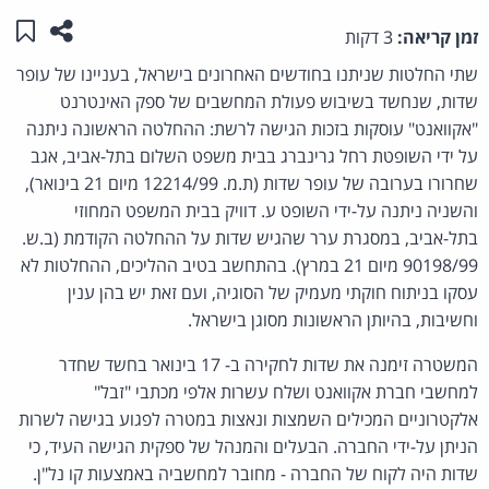
שתפו ע
שמו
זמן קריאה:
3 דקות
שתי החלטות שניתנו בחודשים האחרונים בישראל, בעניינו של עופר
שדות, שנחשד בשיבוש פעולת המחשבים של ספק האינטרנט
"אקוואנט" עוסקות בזכות הגישה לרשת: ההחלטה הראשונה ניתנה
על ידי השופטת רחל גרינברג בבית משפט השלום בתל-אביב, אגב
שחרורו בערובה של עופר שדות (ת.מ. 12214/99 מיום 21 בינואר),
והשניה ניתנה על-ידי השופט ע. דוויק בבית המשפט המחוזי
בתל-אביב, במסגרת ערר שהגיש שדות על ההחלטה הקודמת (ב.ש.
90198/99 מיום 21 במרץ). בהתחשב בטיב ההליכים, ההחלטות לא
עסקו בניתוח חוקתי מעמיק של הסוגיה, ועם זאת יש בהן ענין
וחשיבות, בהיותן הראשונות מסוגן בישראל.
המשטרה זימנה את שדות לחקירה ב- 17 בינואר בחשד שחדר
למחשבי חברת אקוואנט ושלח עשרות אלפי מכתבי "זבל"
אלקטרוניים המכילים השמצות ונאצות במטרה לפגוע בגישה לשרות
הניתן על-ידי החברה. הבעלים והמנהל של ספקית הגישה העיד, כי
שדות היה לקוח של החברה - מחובר למחשביה באמצעות קו נל"ן.