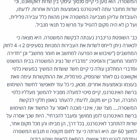
המשטרה. הוא טען כי קיים סכסוך עיסקי בין שדות לאקוואנט, וכי
שדות מחובר עתה לאינטרנט באמצעות חברות אחרות. לדעתו,
העובדות עליהן מצביעה המשטרה אינן מהוות כלל עבירה פלילית,
ועל כן לא היה מקום להטיל על מרשו כל תנאי מגביל.
כב' השופטת גרינברג נענתה לבקשת המשטרה. היא מצאה כי
לכאורה ניתן לייחס לשדות את העבירות המנויות בסעיפים 2 ו- 4 לחוק
המחשבים ("שיבוש או הפרעה למחשב או חומר מחשב" וכן "חדירה
לחומר מחשב") והוסיפה: "מדבריו של נציג המשטרה בבית המשפט
ומדברי המתלונן עולה כי קיים חשד ששדות המשיך במעשיו כלפי
אקוואנט גם לאחר שהפסיק, פורמלית, את ההתקשרות עימה וזאת
בעצמו ובאמצעות אחרים. מכאן, כי כל עוד יתאפשר לחשוד השימוש
ברשת האינטרנט, קיים סיכוי למעלה מסביר להמשך מעלליו כלפי
החברה, ועל כן יש מקום, לדעתי, להעתר באופן חלקי לבקשת
המשטרה.... מצד שני, אינני מוכנה לאסור על החשוד את השימוש
ברשת האינטרנט לזמן ממושך ומעבר להכרחי". היות שכך אסרה על
שדות להתחבר לאינטרנט, בכל דרך, הן מביתו והן מכל מקום אחר,
למשך 60 יום. היא הורתה כי עד לתום תקופה זו תגבש המשטרה
עמדתה לעניין כתב אישום, בהתאם לראיות שיהיו בידיה.