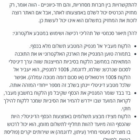
להתקשרויות בין חברות מסחריות, והם חד-כיווניים - הווה אומר, רק
מחזיק הכרטיס יכול לשלם באמצעותו לאתר, אבל אם האתר רוצה
לזכות את המחזיק בתשלום הוא אינו יכול לעשות כן.
להלן תיאור סכמטי של תהליכי רכישה ושימוש במטבע אלקטרוני:
הלקוח מעביר אל מנפיק המטבע תשלום מלא בכסף.
בתמורה טוען המנפיק את הארנק האלקטרוני או את התוכנה
המתאימה במחשב הלקוח בסיביות המייצגות שווה ערך דיגיטלי
לסכום שנרכש: שולמו, לדוגמה, 100$ למנפיק, הוא יעביר אל
הלקוח 100$ וירטואלים (או סכום דומה מנוכה עמלה). אפשר
שלכל מטבע דיגיטלי יינתן בשלב זה מספר ייחודי המזהה אותה.
בד בבד שומר המנפיק את הכסף שקיבל מן הלקוח בחשבון מעבר,
לקראת המועד שבו יידרש להמיר את הסיביות שמכר ללקוח להילך
חוקי.
הלקוח מצידו מבצע תשלומים באמצעות הכסף הדיגיטלי: היות
שהכסף הזה מיועד להוות תחליף לתשלום מזומן, הוא יכול לרכוש
בו מוצרים פעוטי מחיר (עיתון, לדוגמה) או שירותים יקרים (פוליסת
ביטוח, למשל).