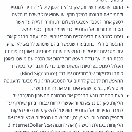
המוכר או ספק השירות, שקיבל את הכסף, יכול להחזירו למנפיק
ולהמיר את תמורתו בהילך חוקי, או שהוא יכול לשלם בו הלאה,
לספק אחר המכבד אמצעי תשלום זה, וחוזר חלילה עד אשר
הסיביות חוזרות אל המנפיק כדי שימיר אותן בכסף ממש.
ניתנו למטבעות הדיגיטליים מספרי זיהויי, יסמן עתה המנפיק את
המספרים הללו כמטבעות שנעשה בהם שימוש. להבא, לא יפרע
עוד מטבעות דיגיטליים הנושאים אותם מספרים. באופן זה פוחתת
סכנת הזיוף, אך גדלה האפשרות לזהות את הכסף עם מושכו באופן
העלול לפגוע בפרטיות המשתמשים. כדי להתגבר על בעיה זו
פותחו טכניקות של "חתימה עיוורת" (Blind Signature)
המאפשרות למנפיק לחתום על המטבע הדיגיטלי מבעד למעטפה
וירטואלית, באופן שהוא אינו יודע את זהות המושך.
בעת ההמרה גורע המנפיק את התמורה מחשבון המעבר של
הלקוח. כאן גם נמצא מקור אפשרי לרווח עבורו: בזמן שיחלוף עד
לחזרת הסיביות אל המנפיק הוא יכול להשקיע את כספי הלקוח
ולהפיק מהם רווח. באופן זה, יתכן שיהיו מנפיקים שלא יחייבו את
הלקוחות בעמלת רכישה (ראה לדוגמה אצל InternetDollar ).