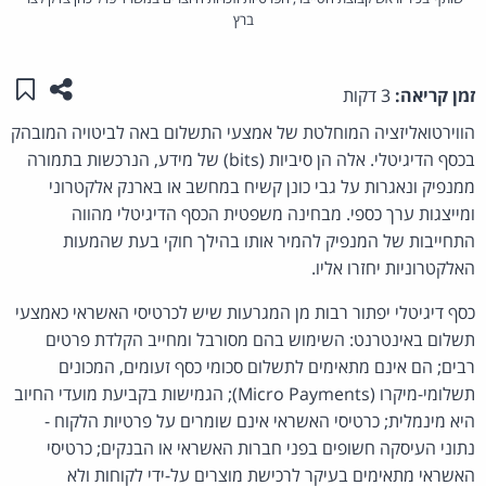
ברץ
שתפו ע
שמו
זמן קריאה:
3 דקות
הווירטואליזציה המוחלטת של אמצעי התשלום באה לביטויה המובהק
בכסף הדיגיטלי. אלה הן סיביות (bits) של מידע, הנרכשות בתמורה
ממנפיק ונאגרות על גבי כונן קשיח במחשב או בארנק אלקטרוני
ומייצגות ערך כספי. מבחינה משפטית הכסף הדיגיטלי מהווה
התחייבות של המנפיק להמיר אותו בהילך חוקי בעת שהמעות
האלקטרוניות יחזרו אליו.
כסף דיגיטלי יפתור רבות מן המגרעות שיש לכרטיסי האשראי כאמצעי
תשלום באינטרנט: השימוש בהם מסורבל ומחייב הקלדת פרטים
רבים; הם אינם מתאימים לתשלום סכומי כסף זעומים, המכונים
תשלומי-מיקרו (Micro Payments); הגמישות בקביעת מועדי החיוב
היא מינמלית; כרטיסי האשראי אינם שומרים על פרטיות הלקוח -
נתוני העיסקה חשופים בפני חברות האשראי או הבנקים; כרטיסי
האשראי מתאימים בעיקר לרכישת מוצרים על-ידי לקוחות ולא