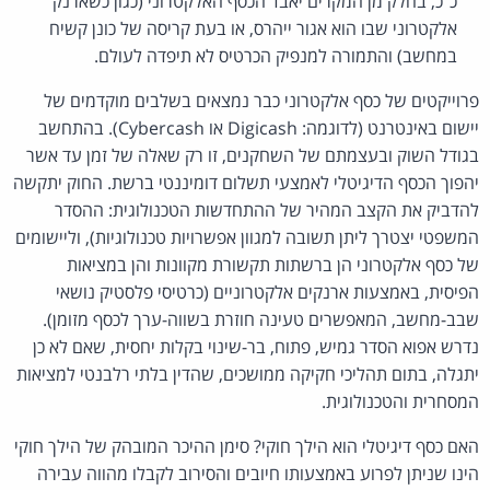
כ"כ, בחלק מן המקרים יאבד הכסף האלקטרוני (כגון כשארנק
אלקטרוני שבו הוא אגור ייהרס, או בעת קריסה של כונן קשיח
במחשב) והתמורה למנפיק הכרטיס לא תיפדה לעולם.
פרוייקטים של כסף אלקטרוני כבר נמצאים בשלבים מוקדמים של
יישום באינטרנט (לדוגמה: Digicash או Cybercash). בהתחשב
בגודל השוק ובעצמתם של השחקנים, זו רק שאלה של זמן עד אשר
יהפוך הכסף הדיגיטלי לאמצעי תשלום דומיננטי ברשת. החוק יתקשה
להדביק את הקצב המהיר של ההתחדשות הטכנולוגית: ההסדר
המשפטי יצטרך ליתן תשובה למגוון אפשרויות טכנולוגיות), וליישומים
של כסף אלקטרוני הן ברשתות תקשורת מקוונות והן במציאות
הפיסית, באמצעות ארנקים אלקטרוניים (כרטיסי פלסטיק נושאי
שבב-מחשב, המאפשרים טעינה חוזרת בשווה-ערך לכסף מזומן).
נדרש אפוא הסדר גמיש, פתוח, בר-שינוי בקלות יחסית, שאם לא כן
יתגלה, בתום תהליכי חקיקה ממושכים, שהדין בלתי רלבנטי למציאות
המסחרית והטכנולוגית.
האם כסף דיגיטלי הוא הילך חוקי? סימן ההיכר המובהק של הילך חוקי
הינו שניתן לפרוע באמצעותו חיובים והסירוב לקבלו מהווה עבירה