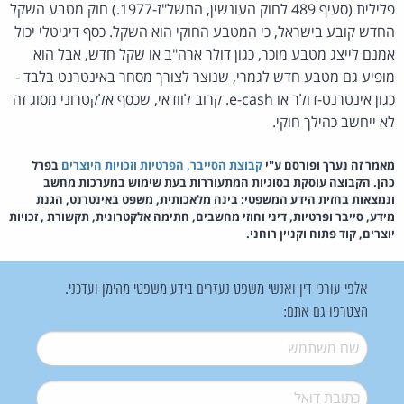
פלילית (סעיף 489 לחוק העונשין, התשל"ז-1977.) חוק מטבע השקל
החדש קובע בישראל, כי המטבע החוקי הוא השקל. כסף דיגיטלי יכול
אמנם לייצג מטבע מוכר, כגון דולר ארה"ב או שקל חדש, אבל הוא
מופיע גם מטבע חדש לגמרי, שנוצר לצורך מסחר באינטרנט בלבד -
כגון אינטרנט-דולר או e-cash. קרוב לוודאי, שכסף אלקטרוני מסוג זה
לא ייחשב כהילך חוקי.
מאמר זה נערך ופורסם ע"י
קבוצת הסייבר, הפרטיות וזכויות היוצרים
בפרל
כהן. הקבוצה עוסקת בסוגיות המתעוררות בעת שימוש במערכות מחשב
ונמצאות בחזית הידע המשפטי: בינה מלאכותית, משפט באינטרנט, הגנת
מידע, סייבר ופרטיות, דיני וחוזי מחשבים, חתימה אלקטרונית, תקשורת , זכויות
יוצרים, קוד פתוח וקניין רוחני.
אלפי עורכי דין ואנשי משפט נעזרים בידע משפטי מהימן ועדכני.
הצטרפו גם אתם:
שם משתמש
*
דואל
*