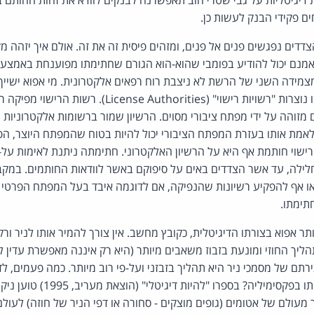
ת דיגיטליות על גבי שטרי חוב תאפשרנה לבנקים לוודא את זהות החותם ב
ים פקידי הבנק לעשות כן.
צדדים נפגשים פנים אל פנים, ומזהים פיסית זה את זה. אולם איך יזהה
אמנם יכול להודיע בפומבי שהוא-הוא הגורם שחתימתו מפוענחת באמצעות
מצמידה השני של הרשת לא ניצבת רוח רפאים אלקטרונית. מי אפוא ישיי
נוצרות "רשויות רישוי" (
License Authorities
). רשות הרישוי מפיקה 
זוהה על ידי מפתח ציבורי מסוים. הרשיון שמור ברשומות אלקטרוניות שנ
מת אותו בעזרת המפתח הציבורי יכול להיות בטוח שהמפתח היוצר, הפר
ישוי חותמת אף היא על הרשיון האלקטרוני. חתימתה ניתנת לאימות על-פי
לילה, עד אשר הצדדים באים על סיפוקם באשר לוודאות החותמים. במקבי
ו אף להפקיע רשיונות שהנפיקה, אם לדוגמה איבד בעל המפתח הפרט
תימתו.
ר אפוא בצורתו הדיגיטלית, כקובץ מחשב. אין צורך להמיר אותו לניר ורק
ליך החוזי ומונעת בזבוז משאבים מיותר (היא רק איננה מאפשרת עדין ל
צירתם של מסמכי ניר היא תהליך בזבזני ועל-פי רוב מיותר. כמה פעמים, 
מהמחשב רק כדי לשגר אותו בפקסימיל
מעולם של אטומים (גופים מוצקים - סחורה או דפי הניר של חוזה) לעולם