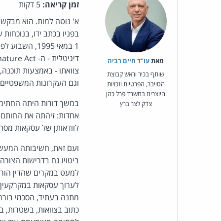
זמן קריאה:
5 דקות
בפניו בכתב ידו, בנוכחות 
1 במאי 1995,
דיגיטלית - ה-
gnature Act
מאת‏
עו"ד חיים רביה
צוואתו - באמצעות תוכנה,
שותף בכיר וראש קבוצת
וגם העקרונות המשפטיים נ
הסייבר, הפרטיות וזכויות
היוצרים במשרד פרל כהן
במשך דורות היתה החתימה 
צדק לצר ברץ
אחדות: זיהתה את החותם,
לוודאותן של עסקאות מסחר
ועם זאת, חשיבותה המעשי
למעט במקרים שהדין הורה 
לערוך עסקאות במקרקעין 
מתנה בעתיד, הסכמי בורר
כתוב בצוואות, בשטרות, בי