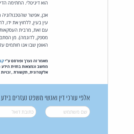
הוא דיגיטלי. החתימה הדי
אכן, אפשר שהטכנולוגיה 
עין בעין, ללחוץ את ידו,
עם זאת, מרבית העסקאות הן
מספק, לדוגמה). מן הסתם 
האופן שבו אנו חותמים על
מאמר זה נערך ופורסם ע"י
קבו
מחשב ונמצאות בחזית הידע המ
אלקטרונית, תקשורת , זכויות יו
אלפי עורכי דין ואנשי משפט נעזרים בידע
שם משתמש
*
דואל
*