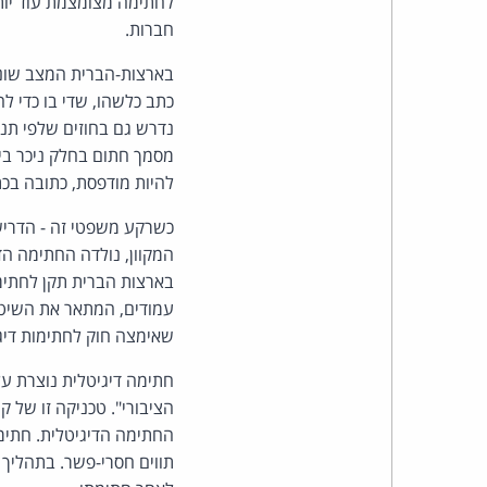
לחתימה מצומצמת עוד יותר
חברות.
בארצות-הברית המצב שונ
כתב כלשהו, שדי בו כדי ל
נדרש גם בחוזים שלפי תנא
מסמך חתום בחלק ניכר בי
להיות מודפסת, כתובה בכ
כשרקע משפטי זה - הדריש
המקוון, נולדה החתימה הדיגיטלית.
עמודים, המתאר את השיטה
שאימצה חוק לחתימות דיגי
חתימה דיגיטלית נוצרת ע
הציבורי". טכניקה זו של 
החתימה הדיגיטלית. חתימה
תווים חסרי-פשר. בתהליך