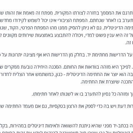
לתרגם את המסמך בחזרה לצורתו המקורית. מפתח זה מאמת את זהותו של
ערב בו לאחר שנחתם. המפתח הציבורי אינו יכול לשמש לקידודו מחדש 
תימה הדיגיטלית. גם לא ניתן להסיק ממנו מהו המפתח הפרטי, הקוד, שגרם
ל זה היא ענין פשוט למדי, ויכולה להתבצע באמצעות שירותים מקוונים 
זה.
ל הדרישות מחתימת יד. בחלק מן הדרישות היא אף מציגה יתרונות על פ
ף. לפיכך היא מזהה בוודאות את החותם. הסכנה היחידה נובעת ממקרים 
 הוא יוצר את החתימה הדיגיטלית - כגון, כמשתמש אחר הצליח לחדור
תכנה שיוצרת את החתימה.
מזהה כל נסיון להתערב בו או לשנותו לאחר חתימתו.
ות דעת ויש בה כדי לספק את הרצון בטקסיות, גם אם מעמד החתימה שונ
ה בכתב-יד מפני שהיא ניתנת להשוואה ולאימות דיגיטלים במהירות, בקלו