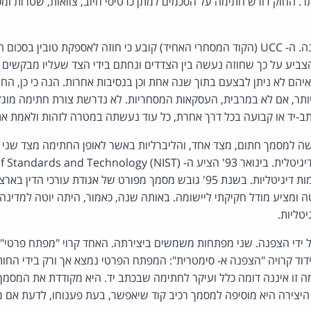
. החוק דורש חתימה על הסכמים למתן כרטיסי חיוב, צוואות, שטרות ו
ה. ה-
UCC
הצביע על כך שחוזה נעשה בין הצדדים ונחתם בידי הצד שעליו מבקשים 
יהם לא ניתן לבצעם בתוך שנה אחת וכן בנסיבות אחרות. הנה כי כן, הח
ותר, אם לא במרבית, העסקאות המסחריות. לא נדרשת צורת חתימה מוגד
תב-יד או קבועה בכל דרך אחרת, כל עוד נעשתה במטרה לזהות ולאמת 
ה למסמך חתום, מצד אחד, והליברליות באשר לאופן החתימה מצד שני 
 בינואר 93' הציע ה-
 of Standards and Technology (NIST)
 ומציע מודל חקיקתי ליישומה. באותה שנה, כאמור, היתה יוטה למדינה
טליות.
ל ידי הצפנה. שני מפתחות משמשים ביצירתה. האחד קרוי "מפתח פרטי"
קידוד קרויה "הצפנה א- סימטרית": המפתח הפרטי נמצא אך ורק בידי הח
 זו איננה דומה כלל ועיקר לחתימה שבכתב יד. היא מקודדת את המסמך 
 היצירה היא מוסיפה למסמך רכיב קוד שיאפשר, בעת פענוחו, לדעת אם