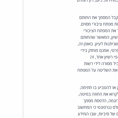
מהירות. כיום, רק לעתים
 מקבל המסמך את החותם
 מפתח ציבורי מסוים.
ך את המפתח הציבורי
רשיון, המאשר שהחותם
יתנות לעיון. באופן זה,
טי, אמנם מוחזק בידי
 רשיון אחר, זה
ל מסורה לידי רשות
י את השליטה על המפתח
 אז להטביע בו חתימה.
קרוא את החוזה במיטה,
לדוגמה, הדפסת מסמך
יה? בספרו "להיות דיגיטלי" (הוצאת מעריב, 1995) טוען ניקולס נגרפונטי כי המחשוב
 של סיביות, שבו המידע