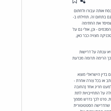
שתפו עמוד זה
שמור ב"תכנים שלי"
העומד
ה ה- 20 עליו לגשת לעורך-דין שינסח אותה עבורו ולחתום
גם בתחום זה. תחילתו ב-
בראש
ן, שמיסד את החתימה
סכמים - וכן, אולי גם על
קבוצת
ניקה מצויה כבר כאן,
האינטרנט,
יא ענתה על דרישות
הסייבר
כך הרימה תרומה מכרעת
וזכויות
 בדין הישראלי מוצא
היוצרים
על-פה, בכתב או בכל צורה אחרת -
למעט חריג אחד (החובה
של
ה על התחייבויות לתת
ת. פרט לכך נדרש מסמך
פרל
א, שהדרישה הסטטוטורית