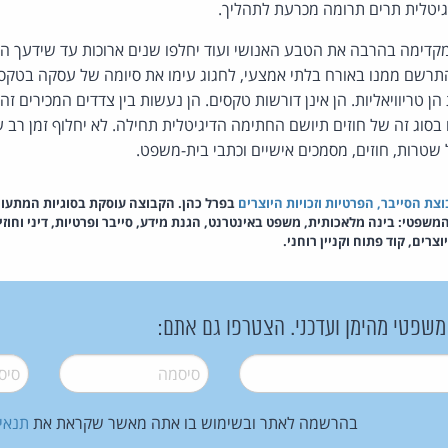
גיטלית תרים תרומה מכרעת לתהליך.
מקדימה בהרבה את הטבע האנושי ועוד יחלפו שנים ארוכות עד שידעך הצ
 להתרשם ממנו באורח בלתי אמצעי, לחגוג עימו את סיומה של עסקה בטקס
 טריוויאליות. הן אינן דורשות טקסים. הן נעשות בין צדדים המכירים זה
בסוג זה של חוזים תיושם החתימה הדיגיטלית תחילה. לא יחלוף זמן רב
 שטרות, חוזים, מסמכים אישיים וכתבי בית-משפט.
צת הסייבר, הפרטיות וזכויות היוצרים
בפרל כהן. הקבוצה עוסקת בסוגיות המתעו
שפטי: בינה מלאכותית, משפט באינטרנט, הגנת מידע, סייבר ופרטיות, דיני וחוז
צרים, קוד פתוח וקניין רוחני.
 משפטי מהימן ועדכני. הצטרפו גם אתם:
סיסמה
*
סיסמה
בהרשמה לאתר ובשימוש בו אתה מאשר שקראת את
תנאי