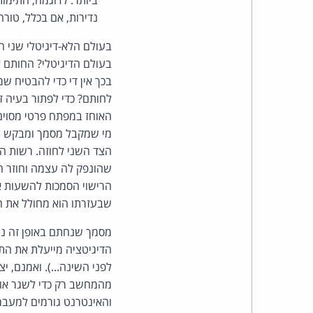
ביותר. לדוגמה, חתימו
נדירות, אם בכלל, טורח
בעולם הלא-דיגיטלי שני ה
בעולם הדיגיטלי? החותם 
בכך אין די כדי להבטיח ש
לחותם? כדי לפתור בעיה זו 
האוחז במפתח פרטי מסוים מ
מי שמקבל מסמך ומבקש לא
הצד השני לחוזה. רשות הר
שהונפק לה עצמה וחוזר ח
הרישוי הסמכות להשעות א
שבעזרתו הוא מחולל את ח
מסמך שנחתם באופן זה נות
הדיגיטציה מייעלת את התה
לפני השינה...). ואמנם, י
והאינטרנט גורמים למעבר 