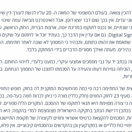
א' נוטה למות. הוא מבקש להכין צוואה. בעולם המשפטי של המא
שני עדים. אין בכך שום דבר יוצא דופן. אבל האינטרנט מביאה עמה שינוי 
 השבוע לפני שנתיים. אז נכנס לתוקפו במדינת יוטה, ארצות הברית, החוק הראשו
Digital Si
. גם אם עדין אין הדבר כך, בעתיד יוכל א' לחתום על שיקים וה
 שתאמת את זהותו כחותם, ותבהיר כי המסמך לא שונה לאחר חתימתו. הטכ
הירים. מעתה ואילך מסורים הדברים בידי המחוקק בלבד.
בכתב יד על גבי מסמכים אמצעי עיקרי, כמעט בלעדי, לזיהוי החותם. ה
 הוכיחה גמירות דעתו והעידה על הסכמתו לתוכנו של המסמך הנחתם. ב
יות.
ת של החתימה רבה פי כמה מהחשיבות המוקנית לה בחוק. חופש החוזים
ביטויו גם בדרישות הצורה. סעיף 23 לחוק החוזים (חלק כללי) מורה כי ניתן לכרות חוזה ב
כי צורה מסוימת היא תנאי לתוקפו של ההסכם. המקרים הללו ספורים. 
בכתב) דרישת הכתב בחקיקה הישראלית מצומצמת למדי בהקפה: היא חל
ות, הסכמים להקצאת כרטיסי אשראי וחוזים לקיצורה של תקופת התיישנו
פויי כוח כלליים או במקרקעין וכן בהקדשים ובהסכמים קיבוציים. אין פל