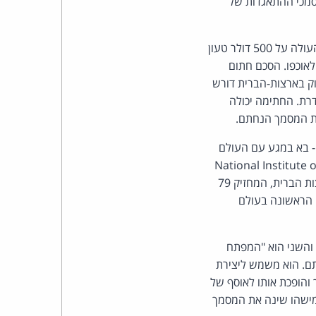
מסמכי ההתאגדות של
כהן
צדק
(הקוד המסחרי האחיד) קובע כי חוזה לאספקת טובין בסכום העולה על 500 דולר טעון
לאוכפו. הסכם חתום
לצר
וק בארצות-הברית דורש
רת. החתימה יכולה
ברץ.
את המסמך הנחתם.
פועל
- בא במגע עם העולם
National Institute
מ־1996
בארצות הברית תקן לחתימות דיגיטליות. בשנת 95' גובש מסמך מפורט של אגודת עורכי הדין בארצות הברית, המחזיק 79
 הראשונה בעולם
 והשני הוא "המפתח
ותם. הוא משמש ליצירת
והופכת אותו לאוסף של
 מישהו שינה את המסמך