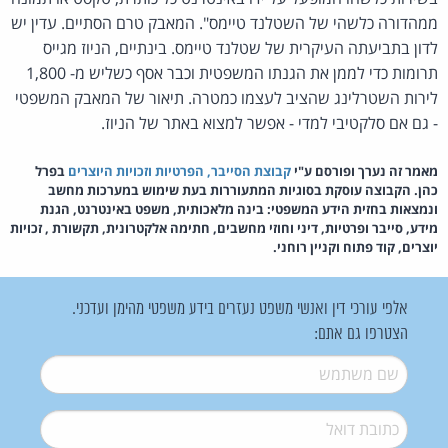
ממהדורה כלשהי של השטלנד טיימס". המאבק טרם הסתיים. עדין יש
לדון בתביעתה העיקרית של שטלנד טיימס. בינתיים, הניוז מגייס
תרומות כדי לממן את הגנתו המשפטית וכבר אסף כשליש מ- 1,800
לירות השטרלינג שהציב לעצמו כמטרה. תיאור של המאבק המשפטי
- גם אם סלקטיבי למדי - אפשר למצוא באתר של הניוז.
מאמר זה נערך ופורסם ע"י
קבוצת הסייבר, הפרטיות וזכויות היוצרים
בפרל
כהן. הקבוצה עוסקת בסוגיות המתעוררות בעת שימוש במערכות מחשב
ונמצאות בחזית הידע המשפטי: בינה מלאכותית, משפט באינטרנט, הגנת
מידע, סייבר ופרטיות, דיני וחוזי מחשבים, חתימה אלקטרונית, תקשורת , זכויות
יוצרים, קוד פתוח וקניין רוחני.
אלפי עורכי דין ואנשי משפט נעזרים בידע משפטי מהימן ועדכני.
הצטרפו גם אתם:
שם משתמש
*
דואל
*