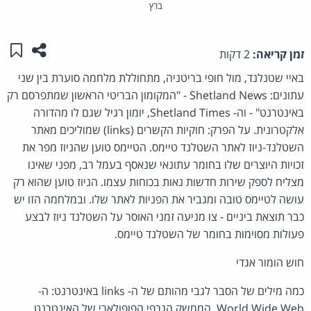
ברץ
שתפו ע
שמו
זמן קריאה:
2 דקות
באיי שטנלנד, מול חופי בריטניה, מתחוללת מלחמה סוערת בין שני
עתונים: Shetland News - "המקומון הבריטי הראשון שמתפרסם רק
באינטרנט" - וה- Shetland Times, יומון רגיל שגם לו מהדורה
אלקטרונית. על הפרק: חוקיות הקשרים (links) שמוליכים מאתר
השטלנד-ניוז לאתר השטלנד טיימס. הטיימס טוען שהניוז מפר את
זכויות היוצרים שלו בחומר עתונאי שנאסף בעמל רב, מפני שאינו
מצליח לספק שירות חדשות נאות בכוחות עצמו. הניוז טוען שהוא רק
עושה לטיימס טובה ומגביר את הפניות לאתר שלו. ובמלחמה הזו יש
כבר תוצאת ביניים - צו מניעה זמני האוסר על השטלנד ניוז לבצע
פעולות מסוימות בחומר של השטלנד טיימס.
חוש הומור אגדי
כמה מילים של הסבר לגבי מהותם של ה- links באינטרנט: ה-
World Wide Web, הממשק הגרפי הפופולארי של האינטרנט,