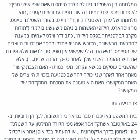
המלחמה בין השטלנד-ניוז לשטלנד טיימס נושאת אופי אישי חריף:
לא פחות מכפי שנלחמים בה שני גופים עתונאיים קטנים, זוהי
מלחמתו של עורך השטנלד ניוז, ד"ר ווילס, בעורך השטלנד טיימס,
מר וויסהארט. חילופי האשמות ביניהם משעשעים למדי ("תודות
מקרב לב לפנייתך בפקסימיליה", כתב ד"ר ווילס לעמיתו במענה
להתראתו הראשונה, הדורש שהניוז ייחדלו להפר את זכויות היוצרים
של הטיימס. "היא הסבה לי שעשוע אין סופי. טוב לראות שלא איבדת
את חוש ההומור האגדי שלך לאחר כל-כך הרבה שנים..."). אלא
שהשניים עוסקים בנושא עקרוני מעין כמותו - האם הצבת קישור
מאתר אחד לאתר שני יכולה להחשב כפגיעה בזכויות היוצרים של
האתר המקושר? האם היא טעונה את הסכמתו המוקדמת של
המקושר?
צו מניעה זמני
בית המשפט באדינבורו סבר כנראה כי התשובות לכך הן חיוביות. ב-
24 באוקטובר אשתקד אסר אפוא מפי הלורד המילטון על השטלנד
ניוז "לאחסן בדרך אלקטרונית... או להעתיק בכל אופן אחר או לכלול
בשירות כלשהו המופעל על ידו באינטרנט כל כותרת, טקסט או תמונה