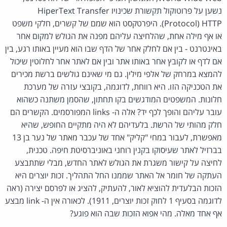
נשען על פרוטוקול תקשורת שכינויו HiperText Transfer
Protocol) HTTP). היפרטקסט הוא שמם של קשרים, חלקי משפט
או אף מילה אחת, שהלחיצה עליהם מפנה את הגולש למקום אחר
באינטרנט - בין אם לחלק אחר של הדף שבו הוא מעיין באותו רגע, בין
אם לדף או לקובץ אחר באותו אתר ובין אם לאתר אחר לחלוטין שיכול
להמצא במרחק של אלפי מילין. גם מי שאינם גולשים ברשת מכירים
את הטכניקה הזו. היא רווחת, לדוגמה, בקובצי עזרה של מערכת
חלונות. המשפטים המודגשים בקו תחתון, שהסמן משתנה כשהוא
עובר עליהם והופך לכף יד? אלה ה- links המפורסמים. הקשרים הם
חלק מהותי של הרשת. בלעדיהם לא היה מתקיים החופש, שהיא
מאפשרת, לעבור במחי "קליק" אחד של עכבר מאתר של נער בן 13
בברזיל לאתר שעיסוקו בקנין רוחני באוניברסיטת חיפה. טכנית,
לחיצה על קישור משגרת את הגולש לאתר החדש, מבלי שתתבצע
העתקה של חומר אל האתר שממנו החל התהליך. זכות יוצרים היא
הזכות הבלעדית להוציא לאור, להעתיק, להציג או לפרסם יצירה (ראה
לדוגמה בסעיף 1 לחוק זכות יוצרים, 1911). לכאורה אין ה- link מבצע
אף אחד מאלה. מהי אפוא הזכות שבה הוא פוגע?